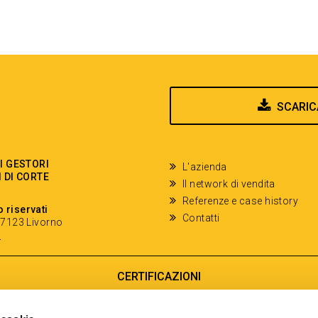
SCARIC
EI GESTORI
L'azienda
I DI CORTE
Il network di vendita
Referenze e case history
o riservati
Contatti
- 57123 Livorno
y
CERTIFICAZIONI