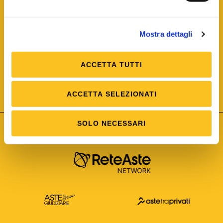
Mostra dettagli
ACCETTA TUTTI
ISO/IEC 25012
Modello di Qualità del dato
ISO /IEC 25024
ACCETTA SELEZIONATI
Misure della Qualità del dato
SOLO NECESSARI
Astetelematiche.it è parte di