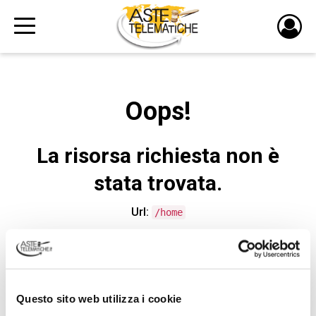
PULS
DI
LOGI
Oops!
La risorsa richiesta non è
stata trovata.
Url:
/home
CONTATTA L'ASSISTENZA TECNICA
Questo sito web utilizza i cookie