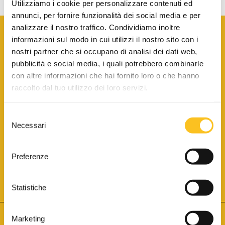
Utilizziamo i cookie per personalizzare contenuti ed
annunci, per fornire funzionalità dei social media e per
analizzare il nostro traffico. Condividiamo inoltre
informazioni sul modo in cui utilizzi il nostro sito con i
nostri partner che si occupano di analisi dei dati web,
pubblicità e social media, i quali potrebbero combinarle
con altre informazioni che hai fornito loro o che hanno
SCARICA LA BROCHURE INFORMATIVA
raccolto dal tuo utilizzo dei loro servizi.
Selezione
SITO INTERNET ISCRITTO AL N. 1 DEL REGISTRO DEI GESTORI
Necessari
DELLA VENDITA TELEMATICA PER TUTTI I DISTRETTI DI CORTE
del
D’APPELLO ITALIANI
(PDG 01.08.2017)
consenso
® Aste Giudiziarie Inlinea S.p.a. - Tutti i diritti sono riservati
Aste Giudiziarie Inlinea S.p.a. - Scali d'Azeglio, 2/6 - 57123 Livorno
Preferenze
P.Iva 01301540496 - REA: LI - 116749 -
Cookie Policy
TWITTER
FACEBOOK
SEGUICI SU
Statistiche
Marketing