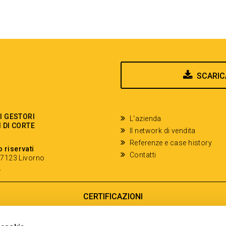
SCARIC
EI GESTORI
L'azienda
I DI CORTE
Il network di vendita
Referenze e case history
o riservati
Contatti
- 57123 Livorno
y
CERTIFICAZIONI