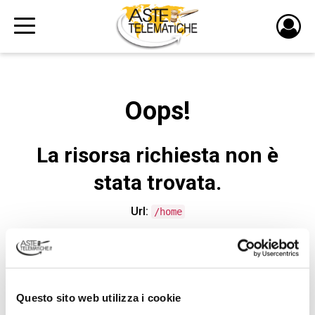
PULS
DI
LOGI
Oops!
La risorsa richiesta non è
stata trovata.
Url:
/home
CONTATTA L'ASSISTENZA TECNICA
Questo sito web utilizza i cookie