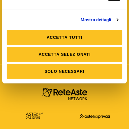
Mostra dettagli
ACCETTA TUTTI
ISO/IEC 25012
Modello di Qualità del dato
ISO /IEC 25024
ACCETTA SELEZIONATI
Misure della Qualità del dato
SOLO NECESSARI
Astetelematiche.it è parte di