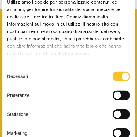
Utilizziamo i cookie per personalizzare contenuti ed
annunci, per fornire funzionalità dei social media e per
analizzare il nostro traffico. Condividiamo inoltre
informazioni sul modo in cui utilizzi il nostro sito con i
nostri partner che si occupano di analisi dei dati web,
pubblicità e social media, i quali potrebbero combinarle
con altre informazioni che hai fornito loro o che hanno
SCARICA LA BROCHURE INFORMATIVA
raccolto dal tuo utilizzo dei loro servizi.
Selezione
SITO INTERNET ISCRITTO AL N. 1 DEL REGISTRO DEI GESTORI
Necessari
DELLA VENDITA TELEMATICA PER TUTTI I DISTRETTI DI CORTE
del
D’APPELLO ITALIANI
(PDG 01.08.2017)
consenso
® Aste Giudiziarie Inlinea S.p.a. - Tutti i diritti sono riservati
Aste Giudiziarie Inlinea S.p.a. - Scali d'Azeglio, 2/6 - 57123 Livorno
Preferenze
P.Iva 01301540496 - REA: LI - 116749 -
Cookie Policy
TWITTER
FACEBOOK
SEGUICI SU
Statistiche
Marketing