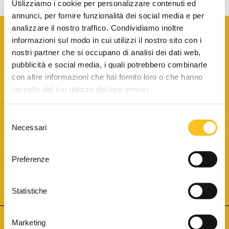
Utilizziamo i cookie per personalizzare contenuti ed
annunci, per fornire funzionalità dei social media e per
analizzare il nostro traffico. Condividiamo inoltre
informazioni sul modo in cui utilizzi il nostro sito con i
nostri partner che si occupano di analisi dei dati web,
pubblicità e social media, i quali potrebbero combinarle
con altre informazioni che hai fornito loro o che hanno
SCARICA LA BROCHURE INFORMATIVA
raccolto dal tuo utilizzo dei loro servizi.
Selezione
SITO INTERNET ISCRITTO AL N. 1 DEL REGISTRO DEI GESTORI
Necessari
DELLA VENDITA TELEMATICA PER TUTTI I DISTRETTI DI CORTE
del
D’APPELLO ITALIANI
(PDG 01.08.2017)
consenso
® Aste Giudiziarie Inlinea S.p.a. - Tutti i diritti sono riservati
Aste Giudiziarie Inlinea S.p.a. - Scali d'Azeglio, 2/6 - 57123 Livorno
Preferenze
P.Iva 01301540496 - REA: LI - 116749 -
Cookie Policy
TWITTER
FACEBOOK
SEGUICI SU
Statistiche
Marketing