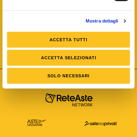
Mostra dettagli
ACCETTA TUTTI
ISO/IEC 25012
Modello di Qualità del dato
ISO /IEC 25024
ACCETTA SELEZIONATI
Misure della Qualità del dato
SOLO NECESSARI
Astetelematiche.it è parte di