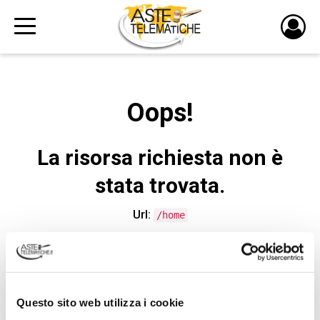
PULS
DI
LOGI
Oops!
La risorsa richiesta non è
stata trovata.
Url:
/home
CONTATTA L'ASSISTENZA TECNICA
Questo sito web utilizza i cookie