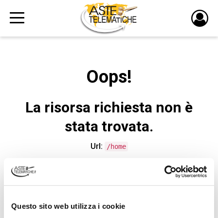
PULS
DI
LOGI
Oops!
La risorsa richiesta non è
stata trovata.
Url:
/home
CONTATTA L'ASSISTENZA TECNICA
Questo sito web utilizza i cookie