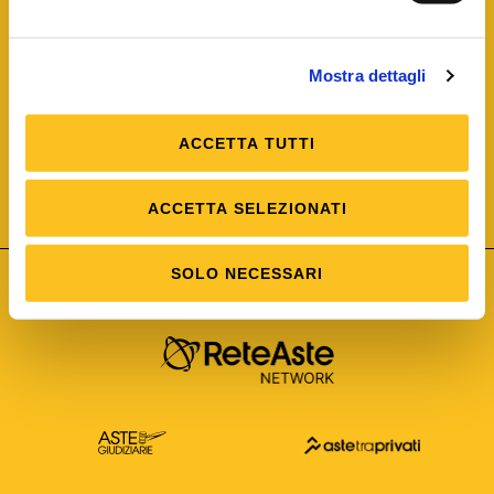
Mostra dettagli
ACCETTA TUTTI
ISO/IEC 25012
Modello di Qualità del dato
ISO /IEC 25024
ACCETTA SELEZIONATI
Misure della Qualità del dato
SOLO NECESSARI
Astetelematiche.it è parte di