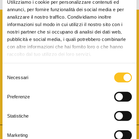
Utilizziamo i cookie per personalizzare contenuti ed
annunci, per fornire funzionalità dei social media e per
analizzare il nostro traffico. Condividiamo inoltre
informazioni sul modo in cui utilizzi il nostro sito con i
nostri partner che si occupano di analisi dei dati web,
pubblicità e social media, i quali potrebbero combinarle
con altre informazioni che hai fornito loro o che hanno
SCARICA LA BROCHURE INFORMATIVA
raccolto dal tuo utilizzo dei loro servizi.
Selezione
SITO INTERNET ISCRITTO AL N. 1 DEL REGISTRO DEI GESTORI
Necessari
DELLA VENDITA TELEMATICA PER TUTTI I DISTRETTI DI CORTE
del
D’APPELLO ITALIANI
(PDG 01.08.2017)
consenso
® Aste Giudiziarie Inlinea S.p.a. - Tutti i diritti sono riservati
Aste Giudiziarie Inlinea S.p.a. - Scali d'Azeglio, 2/6 - 57123 Livorno
Preferenze
P.Iva 01301540496 - REA: LI - 116749 -
Cookie Policy
TWITTER
FACEBOOK
SEGUICI SU
Statistiche
Marketing