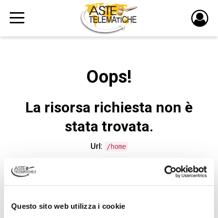
PULS
DI
LOGI
Oops!
La risorsa richiesta non è
stata trovata.
Url:
/home
CONTATTA L'ASSISTENZA TECNICA
Questo sito web utilizza i cookie