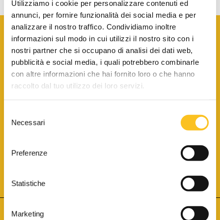
Utilizziamo i cookie per personalizzare contenuti ed
annunci, per fornire funzionalità dei social media e per
analizzare il nostro traffico. Condividiamo inoltre
informazioni sul modo in cui utilizzi il nostro sito con i
nostri partner che si occupano di analisi dei dati web,
pubblicità e social media, i quali potrebbero combinarle
con altre informazioni che hai fornito loro o che hanno
SCARICA LA BROCHURE INFORMATIVA
raccolto dal tuo utilizzo dei loro servizi.
Selezione
SITO INTERNET ISCRITTO AL N. 1 DEL REGISTRO DEI GESTORI
Necessari
DELLA VENDITA TELEMATICA PER TUTTI I DISTRETTI DI CORTE
del
D’APPELLO ITALIANI
(PDG 01.08.2017)
consenso
® Aste Giudiziarie Inlinea S.p.a. - Tutti i diritti sono riservati
Aste Giudiziarie Inlinea S.p.a. - Scali d'Azeglio, 2/6 - 57123 Livorno
Preferenze
P.Iva 01301540496 - REA: LI - 116749 -
Cookie Policy
TWITTER
FACEBOOK
SEGUICI SU
Statistiche
Marketing