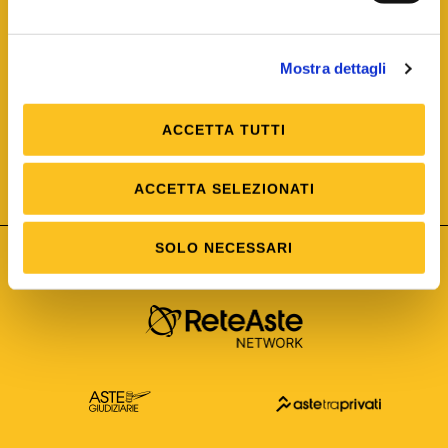
Mostra dettagli
ACCETTA TUTTI
ISO/IEC 25012
Modello di Qualità del dato
ISO /IEC 25024
ACCETTA SELEZIONATI
Misure della Qualità del dato
SOLO NECESSARI
Astetelematiche.it è parte di