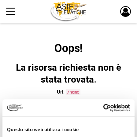
PULS
DI
LOGI
Oops!
La risorsa richiesta non è
stata trovata.
Url:
/home
CONTATTA L'ASSISTENZA TECNICA
Questo sito web utilizza i cookie