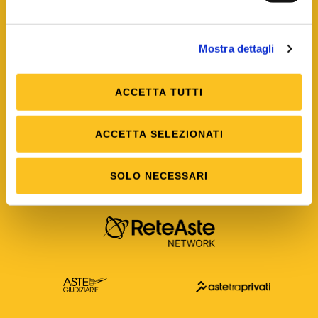
Mostra dettagli
ACCETTA TUTTI
ISO/IEC 25012
Modello di Qualità del dato
ISO /IEC 25024
ACCETTA SELEZIONATI
Misure della Qualità del dato
SOLO NECESSARI
Astetelematiche.it è parte di