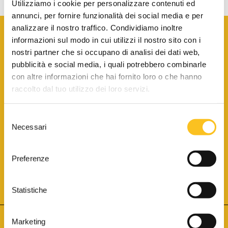
Utilizziamo i cookie per personalizzare contenuti ed
annunci, per fornire funzionalità dei social media e per
analizzare il nostro traffico. Condividiamo inoltre
informazioni sul modo in cui utilizzi il nostro sito con i
nostri partner che si occupano di analisi dei dati web,
pubblicità e social media, i quali potrebbero combinarle
con altre informazioni che hai fornito loro o che hanno
SCARICA LA BROCHURE INFORMATIVA
raccolto dal tuo utilizzo dei loro servizi.
Selezione
SITO INTERNET ISCRITTO AL N. 1 DEL REGISTRO DEI GESTORI
Necessari
DELLA VENDITA TELEMATICA PER TUTTI I DISTRETTI DI CORTE
del
D’APPELLO ITALIANI
(PDG 01.08.2017)
consenso
® Aste Giudiziarie Inlinea S.p.a. - Tutti i diritti sono riservati
Aste Giudiziarie Inlinea S.p.a. - Scali d'Azeglio, 2/6 - 57123 Livorno
Preferenze
P.Iva 01301540496 - REA: LI - 116749 -
Cookie Policy
TWITTER
FACEBOOK
SEGUICI SU
Statistiche
Marketing