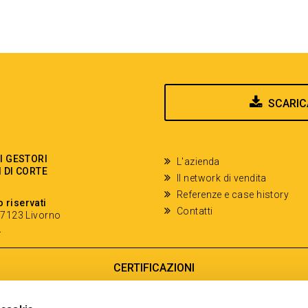
SCARIC
EI GESTORI
L'azienda
I DI CORTE
Il network di vendita
Referenze e case history
o riservati
Contatti
- 57123 Livorno
y
CERTIFICAZIONI