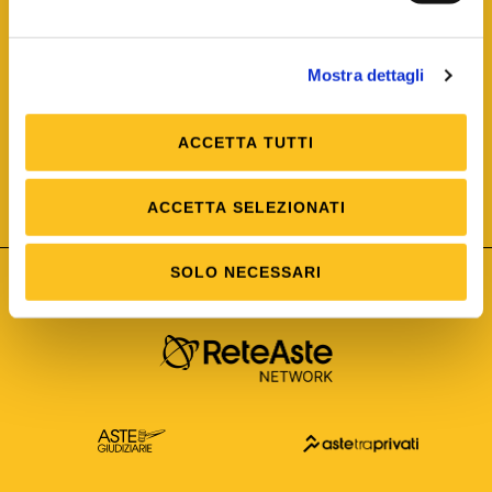
Mostra dettagli
ACCETTA TUTTI
ISO/IEC 25012
Modello di Qualità del dato
ISO /IEC 25024
ACCETTA SELEZIONATI
Misure della Qualità del dato
SOLO NECESSARI
Astetelematiche.it è parte di