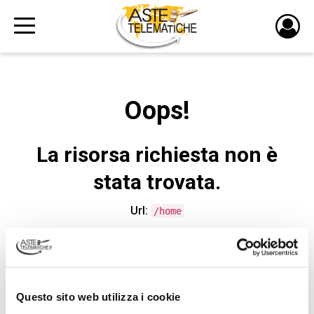
PULS
DI
LOGI
Oops!
La risorsa richiesta non è
stata trovata.
Url:
/home
CONTATTA L'ASSISTENZA TECNICA
Questo sito web utilizza i cookie