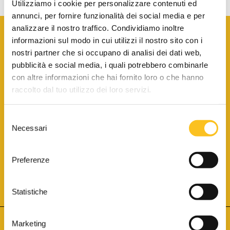
Utilizziamo i cookie per personalizzare contenuti ed
annunci, per fornire funzionalità dei social media e per
analizzare il nostro traffico. Condividiamo inoltre
informazioni sul modo in cui utilizzi il nostro sito con i
nostri partner che si occupano di analisi dei dati web,
pubblicità e social media, i quali potrebbero combinarle
con altre informazioni che hai fornito loro o che hanno
SCARICA LA BROCHURE INFORMATIVA
raccolto dal tuo utilizzo dei loro servizi.
Selezione
SITO INTERNET ISCRITTO AL N. 1 DEL REGISTRO DEI GESTORI
Necessari
DELLA VENDITA TELEMATICA PER TUTTI I DISTRETTI DI CORTE
del
D’APPELLO ITALIANI
(PDG 01.08.2017)
consenso
® Aste Giudiziarie Inlinea S.p.a. - Tutti i diritti sono riservati
Aste Giudiziarie Inlinea S.p.a. - Scali d'Azeglio, 2/6 - 57123 Livorno
Preferenze
P.Iva 01301540496 - REA: LI - 116749 -
Cookie Policy
TWITTER
FACEBOOK
SEGUICI SU
Statistiche
Marketing