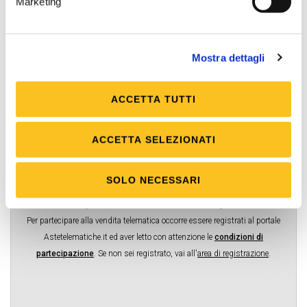
Marketing
Firma digitale
Necessaria
Mostra dettagli
Posta elettronica certificata (PEC)
Necessaria
ACCETTA TUTTI
Rilancio minimo
2.000,00 €
ACCETTA SELEZIONATI
Rilancio massimo
Libero
SOLO NECESSARI
Scheda dettagliata visionabile anche su
www.astegiudiziarie.it
.
Per partecipare alla vendita telematica occorre essere registrati al portale
Astetelematiche.it ed aver letto con attenzione le
condizioni di
partecipazione
.
Se non sei registrato, vai all'
area di registrazione
.