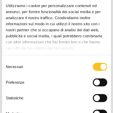
LOTTO UNICO
Utilizziamo i cookie per personalizzare contenuti ed
annunci, per fornire funzionalità dei social media e per
Descrizione lotto
analizzare il nostro traffico. Condividiamo inoltre
Appartamento di civile abitazione e garage
informazioni sul modo in cui utilizzi il nostro sito con i
DATI VENDITA
nostri partner che si occupano di analisi dei dati web,
pubblicità e social media, i quali potrebbero combinarle
Referente vendita
con altre informazioni che hai fornito loro o che hanno
Avv. Paola Calzolari
raccolto dal tuo utilizzo dei loro servizi.
Tipo di vendita
Asincrona
Selezione
Necessari
del
Termine presentazione offerte
consenso
28/07/2026 12:00:00
Preferenze
Udienza terminata:
29/07/2026 09:01:34
Statistiche
Cauzione
10% del prezzo offerto
da versare mediante
bonifico bancario