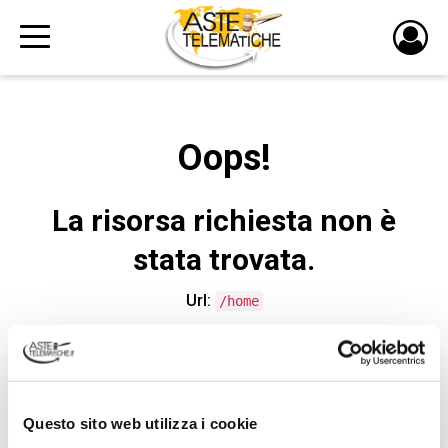
PULS
DI
LOGI
Oops!
La risorsa richiesta non è
stata trovata.
Url:
/home
CONTATTA L'ASSISTENZA TECNICA
Questo sito web utilizza i cookie