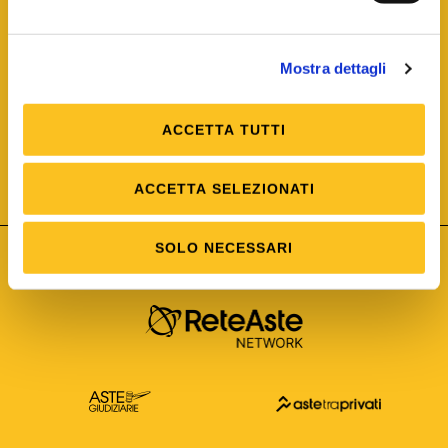
Mostra dettagli
ACCETTA TUTTI
ISO/IEC 25012
Modello di Qualità del dato
ISO /IEC 25024
ACCETTA SELEZIONATI
Misure della Qualità del dato
SOLO NECESSARI
Astetelematiche.it è parte di