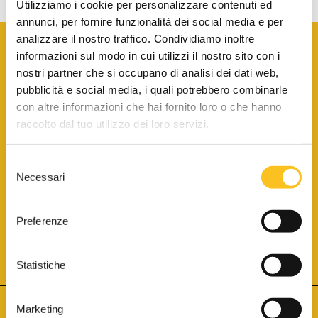
Utilizziamo i cookie per personalizzare contenuti ed
annunci, per fornire funzionalità dei social media e per
analizzare il nostro traffico. Condividiamo inoltre
informazioni sul modo in cui utilizzi il nostro sito con i
nostri partner che si occupano di analisi dei dati web,
pubblicità e social media, i quali potrebbero combinarle
con altre informazioni che hai fornito loro o che hanno
SCARICA LA BROCHURE INFORMATIVA
raccolto dal tuo utilizzo dei loro servizi.
Selezione
SITO INTERNET ISCRITTO AL N. 1 DEL REGISTRO DEI GESTORI
Necessari
DELLA VENDITA TELEMATICA PER TUTTI I DISTRETTI DI CORTE
del
D’APPELLO ITALIANI
(PDG 01.08.2017)
consenso
® Aste Giudiziarie Inlinea S.p.a. - Tutti i diritti sono riservati
Aste Giudiziarie Inlinea S.p.a. - Scali d'Azeglio, 2/6 - 57123 Livorno
Preferenze
P.Iva 01301540496 - REA: LI - 116749 -
Cookie Policy
TWITTER
FACEBOOK
SEGUICI SU
Statistiche
Marketing