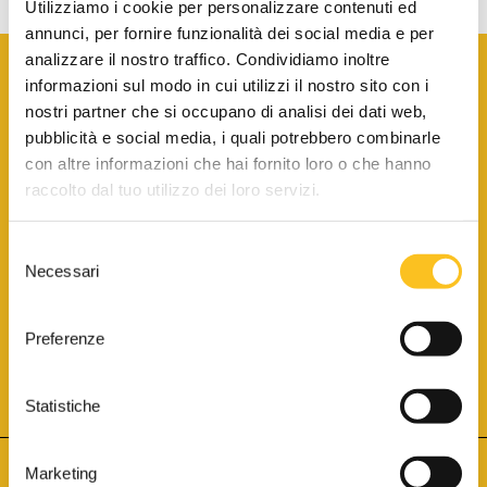
Utilizziamo i cookie per personalizzare contenuti ed
annunci, per fornire funzionalità dei social media e per
analizzare il nostro traffico. Condividiamo inoltre
informazioni sul modo in cui utilizzi il nostro sito con i
nostri partner che si occupano di analisi dei dati web,
pubblicità e social media, i quali potrebbero combinarle
con altre informazioni che hai fornito loro o che hanno
SCARICA LA BROCHURE INFORMATIVA
raccolto dal tuo utilizzo dei loro servizi.
Selezione
SITO INTERNET ISCRITTO AL N. 1 DEL REGISTRO DEI GESTORI
Necessari
DELLA VENDITA TELEMATICA PER TUTTI I DISTRETTI DI CORTE
del
D’APPELLO ITALIANI
(PDG 01.08.2017)
consenso
® Aste Giudiziarie Inlinea S.p.a. - Tutti i diritti sono riservati
Aste Giudiziarie Inlinea S.p.a. - Scali d'Azeglio, 2/6 - 57123 Livorno
Preferenze
P.Iva 01301540496 - REA: LI - 116749 -
Cookie Policy
TWITTER
FACEBOOK
SEGUICI SU
Statistiche
Marketing