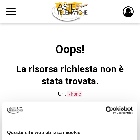
PULS
DI
LOGI
Oops!
La risorsa richiesta non è
stata trovata.
Url:
/home
CONTATTA L'ASSISTENZA TECNICA
Questo sito web utilizza i cookie