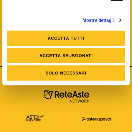
Mostra dettagli
ACCETTA TUTTI
ISO/IEC 25012
Modello di Qualità del dato
ISO /IEC 25024
ACCETTA SELEZIONATI
Misure della Qualità del dato
SOLO NECESSARI
Astetelematiche.it è parte di