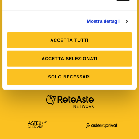
Mostra dettagli
ACCETTA TUTTI
ISO/IEC 25012
Modello di Qualità del dato
ISO /IEC 25024
ACCETTA SELEZIONATI
Misure della Qualità del dato
SOLO NECESSARI
Astetelematiche.it è parte di