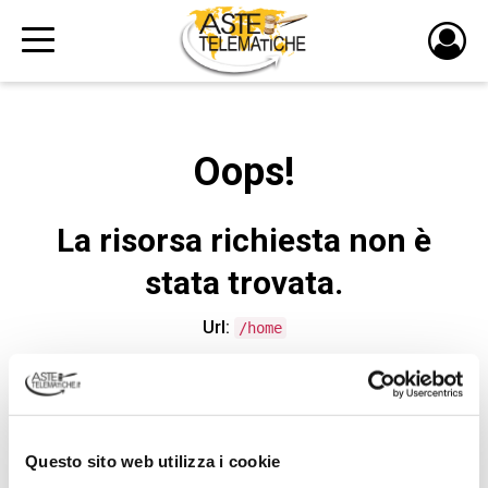
PULS
DI
LOGI
Oops!
La risorsa richiesta non è
stata trovata.
Url:
/home
CONTATTA L'ASSISTENZA TECNICA
Questo sito web utilizza i cookie