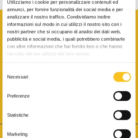
Utilizziamo i cookie per personalizzare contenuti ed
annunci, per fornire funzionalità dei social media e per
analizzare il nostro traffico. Condividiamo inoltre
informazioni sul modo in cui utilizzi il nostro sito con i
nostri partner che si occupano di analisi dei dati web,
pubblicità e social media, i quali potrebbero combinarle
con altre informazioni che hai fornito loro o che hanno
SCARICA LA BROCHURE INFORMATIVA
raccolto dal tuo utilizzo dei loro servizi.
Selezione
SITO INTERNET ISCRITTO AL N. 1 DEL REGISTRO DEI GESTORI
Necessari
DELLA VENDITA TELEMATICA PER TUTTI I DISTRETTI DI CORTE
del
D’APPELLO ITALIANI
(PDG 01.08.2017)
consenso
® Aste Giudiziarie Inlinea S.p.a. - Tutti i diritti sono riservati
Aste Giudiziarie Inlinea S.p.a. - Scali d'Azeglio, 2/6 - 57123 Livorno
Preferenze
P.Iva 01301540496 - REA: LI - 116749 -
Cookie Policy
TWITTER
FACEBOOK
SEGUICI SU
Statistiche
Marketing