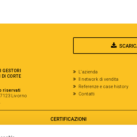
SCARIC
EI GESTORI
L'azienda
I DI CORTE
Il network di vendita
Referenze e case history
o riservati
Contatti
- 57123 Livorno
y
CERTIFICAZIONI