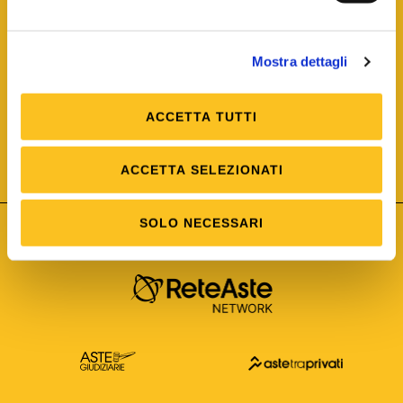
Mostra dettagli
ACCETTA TUTTI
ISO/IEC 25012
Modello di Qualità del dato
ISO /IEC 25024
ACCETTA SELEZIONATI
Misure della Qualità del dato
SOLO NECESSARI
Astetelematiche.it è parte di