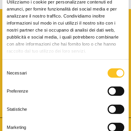
Utilizziamo i cookie per personalizzare contenuti ed
annunci, per fornire funzionalità dei social media e per
analizzare il nostro traffico. Condividiamo inoltre
informazioni sul modo in cui utilizzi il nostro sito con i
nostri partner che si occupano di analisi dei dati web,
pubblicità e social media, i quali potrebbero combinarle
con altre informazioni che hai fornito loro o che hanno
SCARICA LA BROCHURE INFORMATIVA
raccolto dal tuo utilizzo dei loro servizi.
Selezione
SITO INTERNET ISCRITTO AL N. 1 DEL REGISTRO DEI GESTORI
Necessari
DELLA VENDITA TELEMATICA PER TUTTI I DISTRETTI DI CORTE
del
D’APPELLO ITALIANI
(PDG 01.08.2017)
consenso
® Aste Giudiziarie Inlinea S.p.a. - Tutti i diritti sono riservati
Aste Giudiziarie Inlinea S.p.a. - Scali d'Azeglio, 2/6 - 57123 Livorno
Preferenze
P.Iva 01301540496 - REA: LI - 116749 -
Cookie Policy
TWITTER
FACEBOOK
SEGUICI SU
Statistiche
Marketing