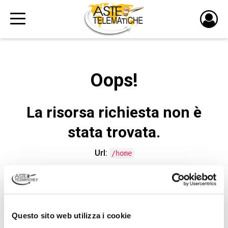
PULS
DI
LOGI
Oops!
La risorsa richiesta non è
stata trovata.
Url:
/home
CONTATTA L'ASSISTENZA TECNICA
Questo sito web utilizza i cookie