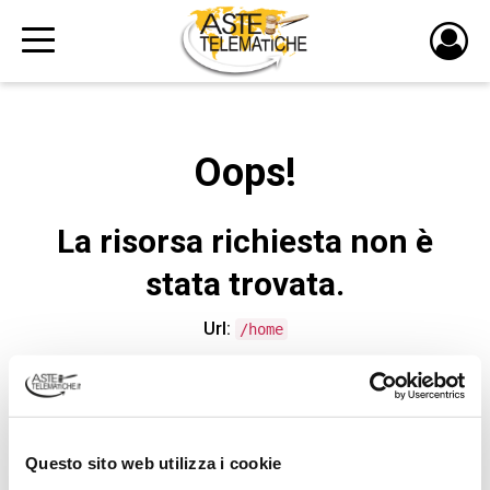
PULS
DI
LOGI
Oops!
La risorsa richiesta non è
stata trovata.
Url:
/home
CONTATTA L'ASSISTENZA TECNICA
Questo sito web utilizza i cookie