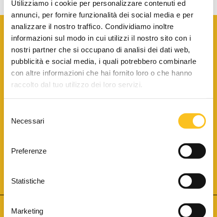
Utilizziamo i cookie per personalizzare contenuti ed
annunci, per fornire funzionalità dei social media e per
analizzare il nostro traffico. Condividiamo inoltre
informazioni sul modo in cui utilizzi il nostro sito con i
nostri partner che si occupano di analisi dei dati web,
pubblicità e social media, i quali potrebbero combinarle
con altre informazioni che hai fornito loro o che hanno
SCARICA LA BROCHURE INFORMATIVA
raccolto dal tuo utilizzo dei loro servizi.
Selezione
SITO INTERNET ISCRITTO AL N. 1 DEL REGISTRO DEI GESTORI
Necessari
DELLA VENDITA TELEMATICA PER TUTTI I DISTRETTI DI CORTE
del
D’APPELLO ITALIANI
(PDG 01.08.2017)
consenso
® Aste Giudiziarie Inlinea S.p.a. - Tutti i diritti sono riservati
Aste Giudiziarie Inlinea S.p.a. - Scali d'Azeglio, 2/6 - 57123 Livorno
Preferenze
P.Iva 01301540496 - REA: LI - 116749 -
Cookie Policy
TWITTER
FACEBOOK
SEGUICI SU
Statistiche
Marketing