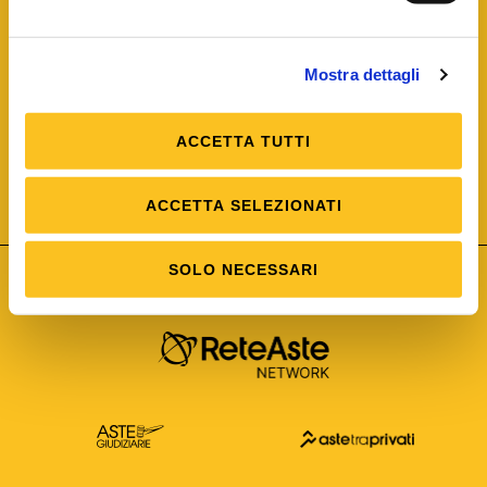
Mostra dettagli
ACCETTA TUTTI
ISO/IEC 25012
Modello di Qualità del dato
ISO /IEC 25024
ACCETTA SELEZIONATI
Misure della Qualità del dato
SOLO NECESSARI
Astetelematiche.it è parte di