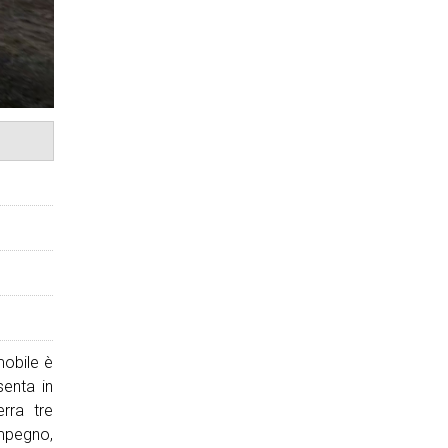
mobile è
senta in
erra tre
impegno,