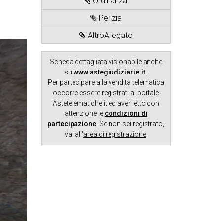
Ordinanza
Perizia
AltroAllegato
Scheda dettagliata visionabile anche
su
www.astegiudiziarie.it
.
Per partecipare alla vendita telematica
occorre essere registrati al portale
Astetelematiche.it ed aver letto con
attenzione le
condizioni di
partecipazione
. Se non sei registrato,
vai all'
area di registrazione
.