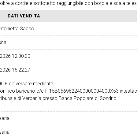
ltre a cortile e sottotetto raggiungibile con botola e scala tele
DATI VENDITA
Antonietta Sacco
ona
2026 12:00:00
2026 16:22:27
00 €
da versare mediante
onifico bancario c/c IT15B0569622400000004000X53 intestat
ribunale di Verbania presso Banca Popolare di Sondrio
aria
aria