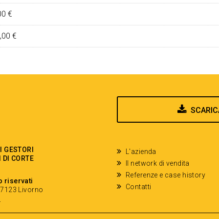
00 €
,00 €
SCARIC
EI GESTORI
L'azienda
I DI CORTE
Il network di vendita
Referenze e case history
o riservati
Contatti
- 57123 Livorno
y