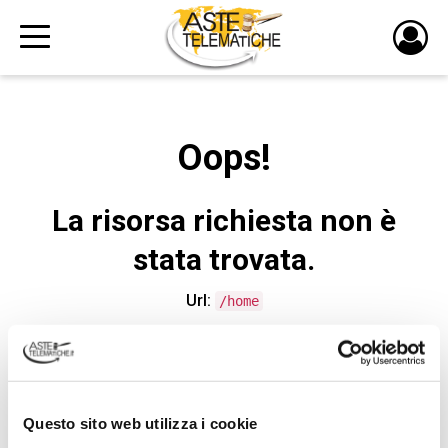
PULS
DI
LOGI
Oops!
La risorsa richiesta non è
stata trovata.
Url:
/home
CONTATTA L'ASSISTENZA TECNICA
Questo sito web utilizza i cookie