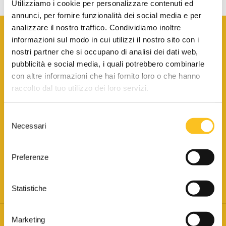
Utilizziamo i cookie per personalizzare contenuti ed
annunci, per fornire funzionalità dei social media e per
analizzare il nostro traffico. Condividiamo inoltre
informazioni sul modo in cui utilizzi il nostro sito con i
nostri partner che si occupano di analisi dei dati web,
pubblicità e social media, i quali potrebbero combinarle
con altre informazioni che hai fornito loro o che hanno
SCARICA LA BROCHURE INFORMATIVA
raccolto dal tuo utilizzo dei loro servizi.
Selezione
SITO INTERNET ISCRITTO AL N. 1 DEL REGISTRO DEI GESTORI
Necessari
DELLA VENDITA TELEMATICA PER TUTTI I DISTRETTI DI CORTE
del
D’APPELLO ITALIANI
(PDG 01.08.2017)
consenso
® Aste Giudiziarie Inlinea S.p.a. - Tutti i diritti sono riservati
Aste Giudiziarie Inlinea S.p.a. - Scali d'Azeglio, 2/6 - 57123 Livorno
Preferenze
P.Iva 01301540496 - REA: LI - 116749 -
Cookie Policy
TWITTER
FACEBOOK
SEGUICI SU
Statistiche
Marketing