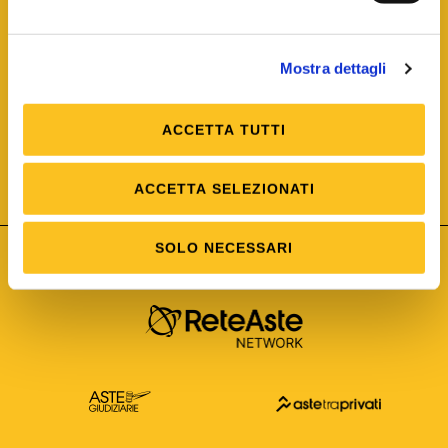
Mostra dettagli
ACCETTA TUTTI
ISO/IEC 25012
Modello di Qualità del dato
ISO /IEC 25024
ACCETTA SELEZIONATI
Misure della Qualità del dato
SOLO NECESSARI
Astetelematiche.it è parte di