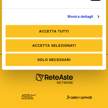
Mostra dettagli
ACCETTA TUTTI
ISO/IEC 25012
Modello di Qualità del dato
ISO /IEC 25024
ACCETTA SELEZIONATI
Misure della Qualità del dato
SOLO NECESSARI
Astetelematiche.it è parte di