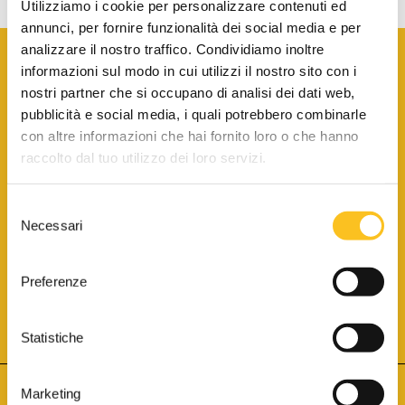
Utilizziamo i cookie per personalizzare contenuti ed
annunci, per fornire funzionalità dei social media e per
analizzare il nostro traffico. Condividiamo inoltre
informazioni sul modo in cui utilizzi il nostro sito con i
nostri partner che si occupano di analisi dei dati web,
pubblicità e social media, i quali potrebbero combinarle
con altre informazioni che hai fornito loro o che hanno
SCARICA LA BROCHURE INFORMATIVA
raccolto dal tuo utilizzo dei loro servizi.
Selezione
SITO INTERNET ISCRITTO AL N. 1 DEL REGISTRO DEI GESTORI
Necessari
DELLA VENDITA TELEMATICA PER TUTTI I DISTRETTI DI CORTE
del
D’APPELLO ITALIANI
(PDG 01.08.2017)
consenso
® Aste Giudiziarie Inlinea S.p.a. - Tutti i diritti sono riservati
Aste Giudiziarie Inlinea S.p.a. - Scali d'Azeglio, 2/6 - 57123 Livorno
Preferenze
P.Iva 01301540496 - REA: LI - 116749 -
Cookie Policy
TWITTER
FACEBOOK
SEGUICI SU
Statistiche
Marketing