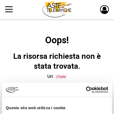
PULS
DI
LOGI
Oops!
La risorsa richiesta non è
stata trovata.
Url:
/home
CONTATTA L'ASSISTENZA TECNICA
Questo sito web utilizza i cookie