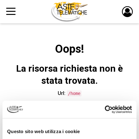
PULS
DI
LOGI
Oops!
La risorsa richiesta non è
stata trovata.
Url:
/home
CONTATTA L'ASSISTENZA TECNICA
Questo sito web utilizza i cookie