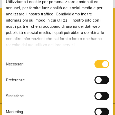
Utilizziamo i cookie per personalizzare contenuti ed
annunci, per fornire funzionalità dei social media e per
analizzare il nostro traffico. Condividiamo inoltre
informazioni sul modo in cui utilizzi il nostro sito con i
nostri partner che si occupano di analisi dei dati web,
pubblicità e social media, i quali potrebbero combinarle
con altre informazioni che hai fornito loro o che hanno
SCARICA LA BROCHURE INFORMATIVA
raccolto dal tuo utilizzo dei loro servizi.
Selezione
SITO INTERNET ISCRITTO AL N. 1 DEL REGISTRO DEI GESTORI
Necessari
DELLA VENDITA TELEMATICA PER TUTTI I DISTRETTI DI CORTE
del
D’APPELLO ITALIANI
(PDG 01.08.2017)
consenso
® Aste Giudiziarie Inlinea S.p.a. - Tutti i diritti sono riservati
Aste Giudiziarie Inlinea S.p.a. - Scali d'Azeglio, 2/6 - 57123 Livorno
Preferenze
P.Iva 01301540496 - REA: LI - 116749 -
Cookie Policy
TWITTER
FACEBOOK
SEGUICI SU
Statistiche
Marketing