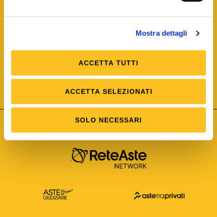
Mostra dettagli
ACCETTA TUTTI
ISO/IEC 25012
Modello di Qualità del dato
ISO /IEC 25024
ACCETTA SELEZIONATI
Misure della Qualità del dato
SOLO NECESSARI
Astetelematiche.it è parte di