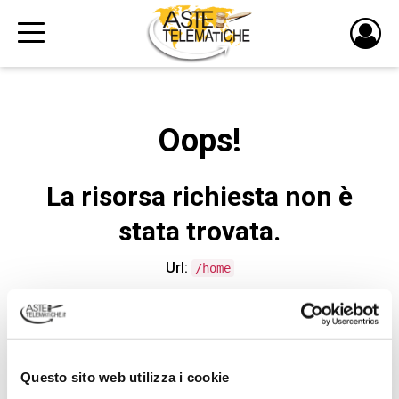
PULS
DI
LOGI
Oops!
La risorsa richiesta non è
stata trovata.
Url:
/home
CONTATTA L'ASSISTENZA TECNICA
Questo sito web utilizza i cookie