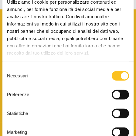
Utilizziamo i cookie per personalizzare contenuti ed
annunci, per fornire funzionalità dei social media e per
analizzare il nostro traffico. Condividiamo inoltre
informazioni sul modo in cui utilizzi il nostro sito con i
nostri partner che si occupano di analisi dei dati web,
pubblicità e social media, i quali potrebbero combinarle
con altre informazioni che hai fornito loro o che hanno
SCARICA LA BROCHURE INFORMATIVA
raccolto dal tuo utilizzo dei loro servizi.
Selezione
SITO INTERNET ISCRITTO AL N. 1 DEL REGISTRO DEI GESTORI
Necessari
DELLA VENDITA TELEMATICA PER TUTTI I DISTRETTI DI CORTE
del
D’APPELLO ITALIANI
(PDG 01.08.2017)
consenso
® Aste Giudiziarie Inlinea S.p.a. - Tutti i diritti sono riservati
Aste Giudiziarie Inlinea S.p.a. - Scali d'Azeglio, 2/6 - 57123 Livorno
Preferenze
P.Iva 01301540496 - REA: LI - 116749 -
Cookie Policy
TWITTER
FACEBOOK
SEGUICI SU
Statistiche
Marketing