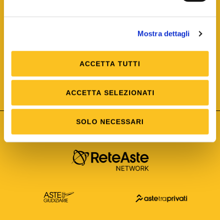
Mostra dettagli
ACCETTA TUTTI
ISO/IEC 25012
Modello di Qualità del dato
ISO /IEC 25024
ACCETTA SELEZIONATI
Misure della Qualità del dato
SOLO NECESSARI
Astetelematiche.it è parte di