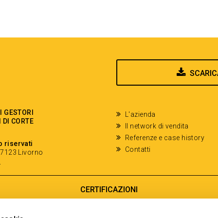
SCARIC
EI GESTORI
L'azienda
I DI CORTE
Il network di vendita
Referenze e case history
o riservati
Contatti
- 57123 Livorno
y
CERTIFICAZIONI