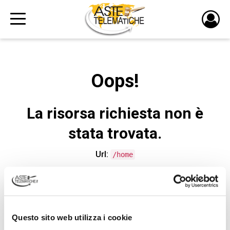
PULS
DI
LOGI
Oops!
La risorsa richiesta non è
stata trovata.
Url:
/home
CONTATTA L'ASSISTENZA TECNICA
Questo sito web utilizza i cookie