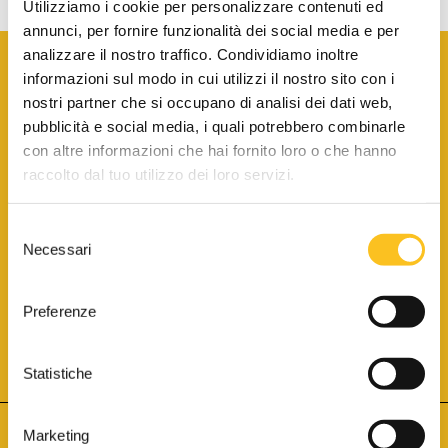
Utilizziamo i cookie per personalizzare contenuti ed
annunci, per fornire funzionalità dei social media e per
analizzare il nostro traffico. Condividiamo inoltre
informazioni sul modo in cui utilizzi il nostro sito con i
nostri partner che si occupano di analisi dei dati web,
pubblicità e social media, i quali potrebbero combinarle
con altre informazioni che hai fornito loro o che hanno
SCARICA LA BROCHURE INFORMATIVA
raccolto dal tuo utilizzo dei loro servizi.
Selezione
SITO INTERNET ISCRITTO AL N. 1 DEL REGISTRO DEI GESTORI
Necessari
DELLA VENDITA TELEMATICA PER TUTTI I DISTRETTI DI CORTE
del
D’APPELLO ITALIANI
(PDG 01.08.2017)
consenso
® Aste Giudiziarie Inlinea S.p.a. - Tutti i diritti sono riservati
Aste Giudiziarie Inlinea S.p.a. - Scali d'Azeglio, 2/6 - 57123 Livorno
Preferenze
P.Iva 01301540496 - REA: LI - 116749 -
Cookie Policy
TWITTER
FACEBOOK
SEGUICI SU
Statistiche
Marketing