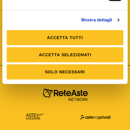
Mostra dettagli
ACCETTA TUTTI
ISO/IEC 25012
Modello di Qualità del dato
ISO /IEC 25024
ACCETTA SELEZIONATI
Misure della Qualità del dato
SOLO NECESSARI
Astetelematiche.it è parte di