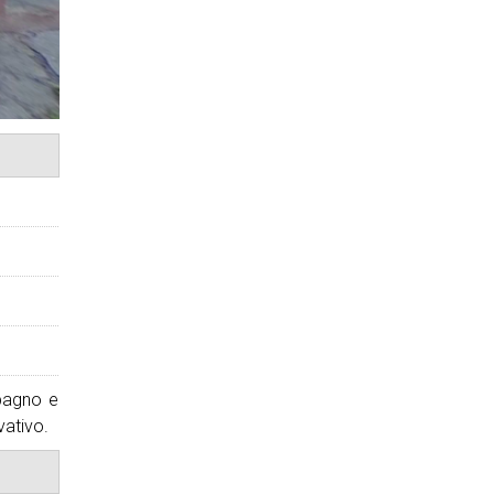
bagno e
vativo.