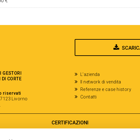
00 €
SCARIC
EI GESTORI
L'azienda
I DI CORTE
Il network di vendita
Referenze e case history
o riservati
Contatti
- 57123 Livorno
y
CERTIFICAZIONI