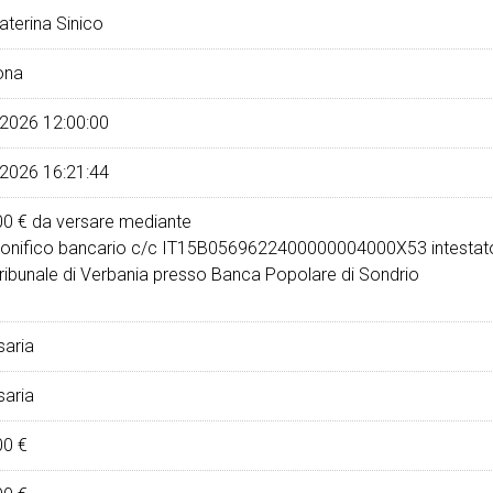
aterina Sinico
ona
2026 12:00:00
2026 16:21:44
00 €
da versare mediante
onifico bancario c/c IT15B0569622400000004000X53 intestat
ribunale di Verbania presso Banca Popolare di Sondrio
aria
aria
00 €