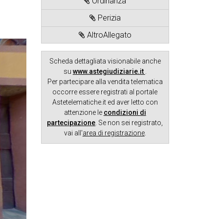
Ordinanza
Perizia
AltroAllegato
Scheda dettagliata visionabile anche
su
www.astegiudiziarie.it
.
Per partecipare alla vendita telematica
occorre essere registrati al portale
Astetelematiche.it ed aver letto con
attenzione le
condizioni di
partecipazione
. Se non sei registrato,
vai all'
area di registrazione
.