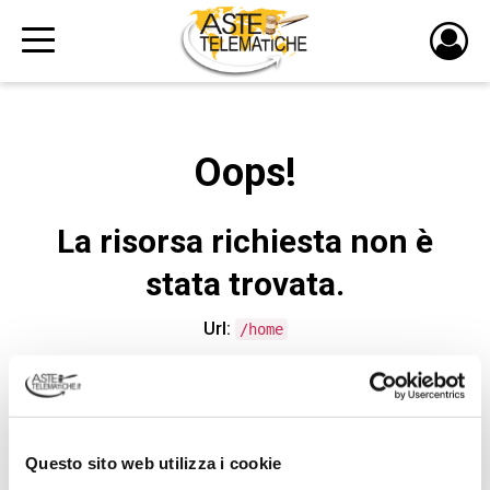
PULS
DI
LOGI
Oops!
La risorsa richiesta non è
stata trovata.
Url:
/home
CONTATTA L'ASSISTENZA TECNICA
Questo sito web utilizza i cookie