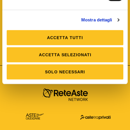
Mostra dettagli
ACCETTA TUTTI
ISO/IEC 25012
Modello di Qualità del dato
ISO /IEC 25024
ACCETTA SELEZIONATI
Misure della Qualità del dato
SOLO NECESSARI
Astetelematiche.it è parte di