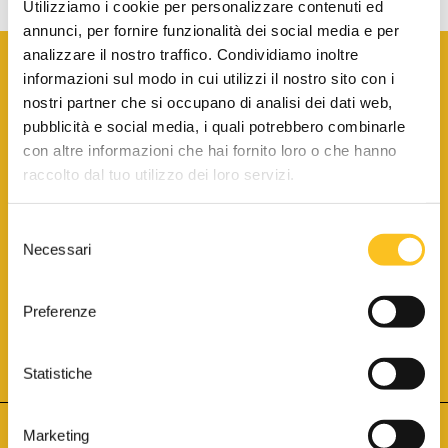
Utilizziamo i cookie per personalizzare contenuti ed
annunci, per fornire funzionalità dei social media e per
analizzare il nostro traffico. Condividiamo inoltre
informazioni sul modo in cui utilizzi il nostro sito con i
nostri partner che si occupano di analisi dei dati web,
pubblicità e social media, i quali potrebbero combinarle
con altre informazioni che hai fornito loro o che hanno
SCARICA LA BROCHURE INFORMATIVA
raccolto dal tuo utilizzo dei loro servizi.
Selezione
SITO INTERNET ISCRITTO AL N. 1 DEL REGISTRO DEI GESTORI
Necessari
DELLA VENDITA TELEMATICA PER TUTTI I DISTRETTI DI CORTE
del
D’APPELLO ITALIANI
(PDG 01.08.2017)
consenso
® Aste Giudiziarie Inlinea S.p.a. - Tutti i diritti sono riservati
Aste Giudiziarie Inlinea S.p.a. - Scali d'Azeglio, 2/6 - 57123 Livorno
Preferenze
P.Iva 01301540496 - REA: LI - 116749 -
Cookie Policy
TWITTER
FACEBOOK
SEGUICI SU
Statistiche
Marketing