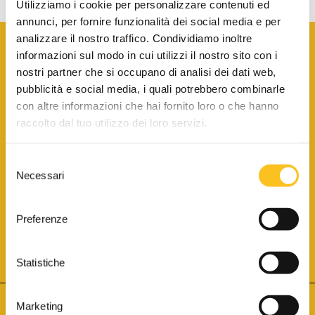
Utilizziamo i cookie per personalizzare contenuti ed
annunci, per fornire funzionalità dei social media e per
analizzare il nostro traffico. Condividiamo inoltre
informazioni sul modo in cui utilizzi il nostro sito con i
nostri partner che si occupano di analisi dei dati web,
pubblicità e social media, i quali potrebbero combinarle
con altre informazioni che hai fornito loro o che hanno
SCARICA LA BROCHURE INFORMATIVA
raccolto dal tuo utilizzo dei loro servizi.
Selezione
SITO INTERNET ISCRITTO AL N. 1 DEL REGISTRO DEI GESTORI
Necessari
DELLA VENDITA TELEMATICA PER TUTTI I DISTRETTI DI CORTE
del
D’APPELLO ITALIANI
(PDG 01.08.2017)
consenso
® Aste Giudiziarie Inlinea S.p.a. - Tutti i diritti sono riservati
Aste Giudiziarie Inlinea S.p.a. - Scali d'Azeglio, 2/6 - 57123 Livorno
Preferenze
P.Iva 01301540496 - REA: LI - 116749 -
Cookie Policy
TWITTER
FACEBOOK
SEGUICI SU
Statistiche
Marketing