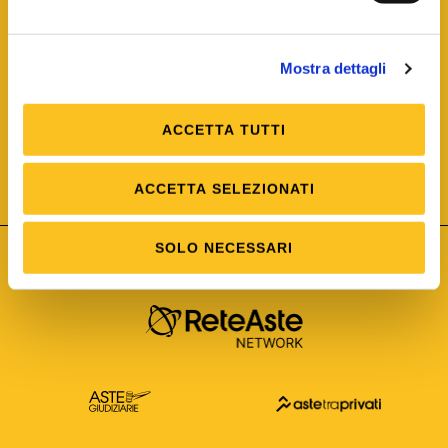
Mostra dettagli
ACCETTA TUTTI
ISO/IEC 25012
Modello di Qualità del dato
ISO /IEC 25024
ACCETTA SELEZIONATI
Misure della Qualità del dato
SOLO NECESSARI
Astetelematiche.it è parte di