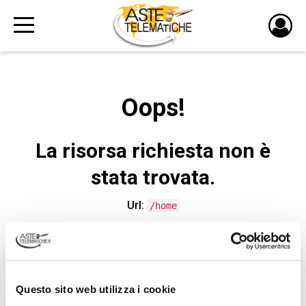
PULS
DI
LOGI
Oops!
La risorsa richiesta non è
stata trovata.
Url:
/home
CONTATTA L'ASSISTENZA TECNICA
Questo sito web utilizza i cookie