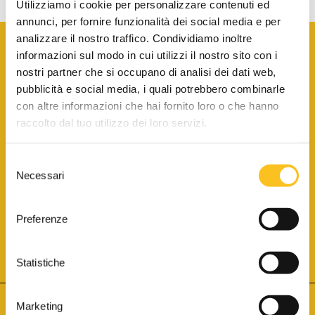
Utilizziamo i cookie per personalizzare contenuti ed
annunci, per fornire funzionalità dei social media e per
analizzare il nostro traffico. Condividiamo inoltre
informazioni sul modo in cui utilizzi il nostro sito con i
nostri partner che si occupano di analisi dei dati web,
pubblicità e social media, i quali potrebbero combinarle
con altre informazioni che hai fornito loro o che hanno
SCARICA LA BROCHURE INFORMATIVA
raccolto dal tuo utilizzo dei loro servizi.
Selezione
SITO INTERNET ISCRITTO AL N. 1 DEL REGISTRO DEI GESTORI
Necessari
DELLA VENDITA TELEMATICA PER TUTTI I DISTRETTI DI CORTE
del
D’APPELLO ITALIANI
(PDG 01.08.2017)
consenso
® Aste Giudiziarie Inlinea S.p.a. - Tutti i diritti sono riservati
Aste Giudiziarie Inlinea S.p.a. - Scali d'Azeglio, 2/6 - 57123 Livorno
Preferenze
P.Iva 01301540496 - REA: LI - 116749 -
Cookie Policy
TWITTER
FACEBOOK
SEGUICI SU
Statistiche
Marketing