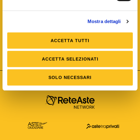
Mostra dettagli
ACCETTA TUTTI
ISO/IEC 25012
Modello di Qualità del dato
ISO /IEC 25024
ACCETTA SELEZIONATI
Misure della Qualità del dato
SOLO NECESSARI
Astetelematiche.it è parte di