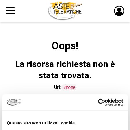
PULS
DI
LOGI
Oops!
La risorsa richiesta non è
stata trovata.
Url:
/home
CONTATTA L'ASSISTENZA TECNICA
Questo sito web utilizza i cookie