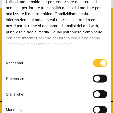
Utilizziamo i cookie per personalizzare contenuti ed
annunci, per fornire funzionalità dei social media e per
analizzare il nostro traffico. Condividiamo inoltre
informazioni sul modo in cui utilizzi il nostro sito con i
nostri partner che si occupano di analisi dei dati web,
pubblicità e social media, i quali potrebbero combinarle
con altre informazioni che hai fornito loro o che hanno
SCARICA LA BROCHURE INFORMATIVA
raccolto dal tuo utilizzo dei loro servizi.
Selezione
SITO INTERNET ISCRITTO AL N. 1 DEL REGISTRO DEI GESTORI
Necessari
DELLA VENDITA TELEMATICA PER TUTTI I DISTRETTI DI CORTE
del
D’APPELLO ITALIANI
(PDG 01.08.2017)
consenso
® Aste Giudiziarie Inlinea S.p.a. - Tutti i diritti sono riservati
Aste Giudiziarie Inlinea S.p.a. - Scali d'Azeglio, 2/6 - 57123 Livorno
Preferenze
P.Iva 01301540496 - REA: LI - 116749 -
Cookie Policy
TWITTER
FACEBOOK
SEGUICI SU
Statistiche
Marketing