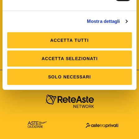
Mostra dettagli
ACCETTA TUTTI
ISO/IEC 25012
Modello di Qualità del dato
ISO /IEC 25024
ACCETTA SELEZIONATI
Misure della Qualità del dato
SOLO NECESSARI
Astetelematiche.it è parte di