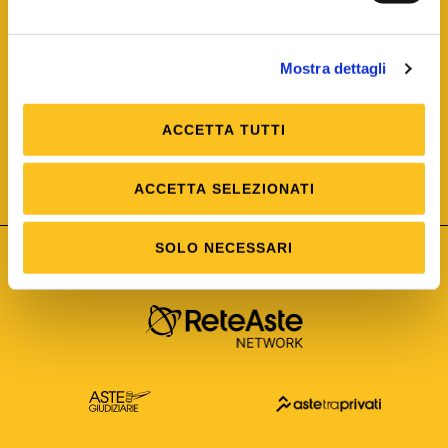
Mostra dettagli
ACCETTA TUTTI
ISO/IEC 25012
Modello di Qualità del dato
ISO /IEC 25024
ACCETTA SELEZIONATI
Misure della Qualità del dato
SOLO NECESSARI
Astetelematiche.it è parte di