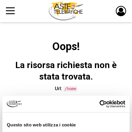
PULS
DI
LOGI
Oops!
La risorsa richiesta non è
stata trovata.
Url:
/home
CONTATTA L'ASSISTENZA TECNICA
Questo sito web utilizza i cookie