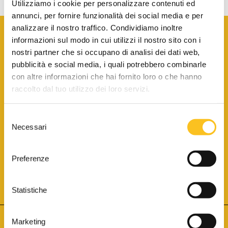
Utilizziamo i cookie per personalizzare contenuti ed
annunci, per fornire funzionalità dei social media e per
analizzare il nostro traffico. Condividiamo inoltre
informazioni sul modo in cui utilizzi il nostro sito con i
nostri partner che si occupano di analisi dei dati web,
pubblicità e social media, i quali potrebbero combinarle
con altre informazioni che hai fornito loro o che hanno
SCARICA LA BROCHURE INFORMATIVA
raccolto dal tuo utilizzo dei loro servizi.
Selezione
SITO INTERNET ISCRITTO AL N. 1 DEL REGISTRO DEI GESTORI
Necessari
DELLA VENDITA TELEMATICA PER TUTTI I DISTRETTI DI CORTE
del
D’APPELLO ITALIANI
(PDG 01.08.2017)
consenso
® Aste Giudiziarie Inlinea S.p.a. - Tutti i diritti sono riservati
Aste Giudiziarie Inlinea S.p.a. - Scali d'Azeglio, 2/6 - 57123 Livorno
Preferenze
P.Iva 01301540496 - REA: LI - 116749 -
Cookie Policy
TWITTER
FACEBOOK
SEGUICI SU
Statistiche
Marketing