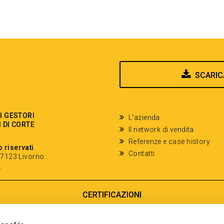
SCARIC
EI GESTORI
L'azienda
I DI CORTE
Il network di vendita
Referenze e case history
o riservati
Contatti
- 57123 Livorno
y
CERTIFICAZIONI