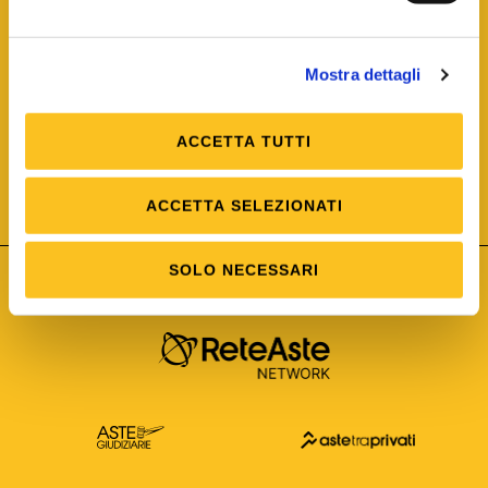
Mostra dettagli
ACCETTA TUTTI
ISO/IEC 25012
Modello di Qualità del dato
ISO /IEC 25024
ACCETTA SELEZIONATI
Misure della Qualità del dato
SOLO NECESSARI
Astetelematiche.it è parte di