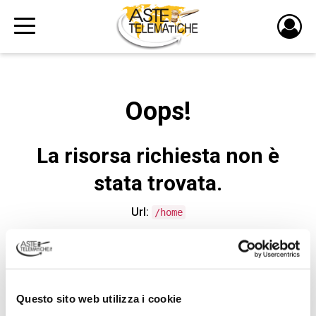
PULS
DI
LOGI
Oops!
La risorsa richiesta non è
stata trovata.
Url:
/home
CONTATTA L'ASSISTENZA TECNICA
Questo sito web utilizza i cookie