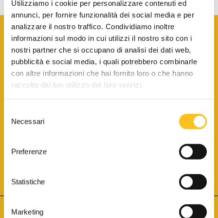
Utilizziamo i cookie per personalizzare contenuti ed
annunci, per fornire funzionalità dei social media e per
analizzare il nostro traffico. Condividiamo inoltre
informazioni sul modo in cui utilizzi il nostro sito con i
nostri partner che si occupano di analisi dei dati web,
pubblicità e social media, i quali potrebbero combinarle
con altre informazioni che hai fornito loro o che hanno
SCARICA LA BROCHURE INFORMATIVA
raccolto dal tuo utilizzo dei loro servizi.
Selezione
SITO INTERNET ISCRITTO AL N. 1 DEL REGISTRO DEI GESTORI
Necessari
DELLA VENDITA TELEMATICA PER TUTTI I DISTRETTI DI CORTE
del
D’APPELLO ITALIANI
(PDG 01.08.2017)
consenso
® Aste Giudiziarie Inlinea S.p.a. - Tutti i diritti sono riservati
Aste Giudiziarie Inlinea S.p.a. - Scali d'Azeglio, 2/6 - 57123 Livorno
Preferenze
P.Iva 01301540496 - REA: LI - 116749 -
Cookie Policy
TWITTER
FACEBOOK
SEGUICI SU
Statistiche
Marketing