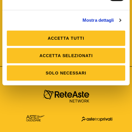
Mostra dettagli
ACCETTA TUTTI
ISO/IEC 25012
Modello di Qualità del dato
ISO /IEC 25024
ACCETTA SELEZIONATI
Misure della Qualità del dato
SOLO NECESSARI
Astetelematiche.it è parte di