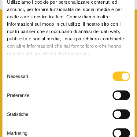
Utilizziamo i cookie per personalizzare contenuti ed
annunci, per fornire funzionalità dei social media e per
analizzare il nostro traffico. Condividiamo inoltre
informazioni sul modo in cui utilizzi il nostro sito con i
nostri partner che si occupano di analisi dei dati web,
pubblicità e social media, i quali potrebbero combinarle
con altre informazioni che hai fornito loro o che hanno
SCARICA LA BROCHURE INFORMATIVA
raccolto dal tuo utilizzo dei loro servizi.
Selezione
SITO INTERNET ISCRITTO AL N. 1 DEL REGISTRO DEI GESTORI
Necessari
DELLA VENDITA TELEMATICA PER TUTTI I DISTRETTI DI CORTE
del
D’APPELLO ITALIANI
(PDG 01.08.2017)
consenso
® Aste Giudiziarie Inlinea S.p.a. - Tutti i diritti sono riservati
Aste Giudiziarie Inlinea S.p.a. - Scali d'Azeglio, 2/6 - 57123 Livorno
Preferenze
P.Iva 01301540496 - REA: LI - 116749 -
Cookie Policy
TWITTER
FACEBOOK
SEGUICI SU
Statistiche
Marketing