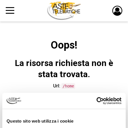
PULS
DI
LOGI
Oops!
La risorsa richiesta non è
stata trovata.
Url:
/home
CONTATTA L'ASSISTENZA TECNICA
Questo sito web utilizza i cookie