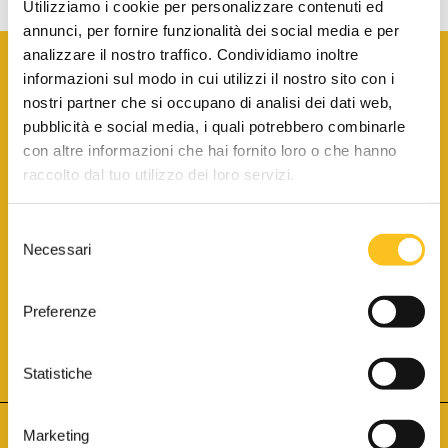
Utilizziamo i cookie per personalizzare contenuti ed
annunci, per fornire funzionalità dei social media e per
analizzare il nostro traffico. Condividiamo inoltre
informazioni sul modo in cui utilizzi il nostro sito con i
nostri partner che si occupano di analisi dei dati web,
pubblicità e social media, i quali potrebbero combinarle
con altre informazioni che hai fornito loro o che hanno
SCARICA LA BROCHURE INFORMATIVA
raccolto dal tuo utilizzo dei loro servizi.
Selezione
SITO INTERNET ISCRITTO AL N. 1 DEL REGISTRO DEI GESTORI
Necessari
DELLA VENDITA TELEMATICA PER TUTTI I DISTRETTI DI CORTE
del
D’APPELLO ITALIANI
(PDG 01.08.2017)
consenso
® Aste Giudiziarie Inlinea S.p.a. - Tutti i diritti sono riservati
Aste Giudiziarie Inlinea S.p.a. - Scali d'Azeglio, 2/6 - 57123 Livorno
Preferenze
P.Iva 01301540496 - REA: LI - 116749 -
Cookie Policy
TWITTER
FACEBOOK
SEGUICI SU
Statistiche
Marketing