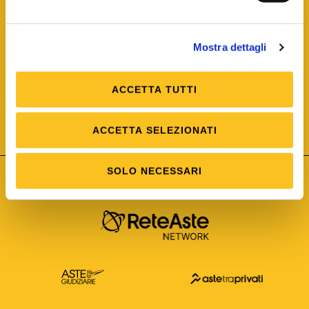
Mostra dettagli
ACCETTA TUTTI
ISO/IEC 25012
Modello di Qualità del dato
ISO /IEC 25024
ACCETTA SELEZIONATI
Misure della Qualità del dato
SOLO NECESSARI
Astetelematiche.it è parte di