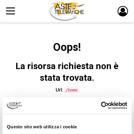
PULS
DI
LOGI
Oops!
La risorsa richiesta non è
stata trovata.
Url:
/home
CONTATTA L'ASSISTENZA TECNICA
Questo sito web utilizza i cookie