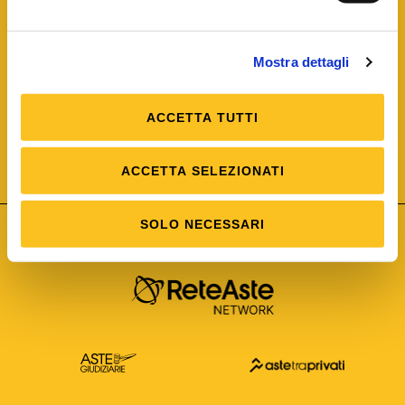
Mostra dettagli
ACCETTA TUTTI
ISO/IEC 25012
Modello di Qualità del dato
ISO /IEC 25024
ACCETTA SELEZIONATI
Misure della Qualità del dato
SOLO NECESSARI
Astetelematiche.it è parte di