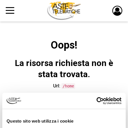
PULS
DI
LOGI
Oops!
La risorsa richiesta non è
stata trovata.
Url:
/home
CONTATTA L'ASSISTENZA TECNICA
Questo sito web utilizza i cookie