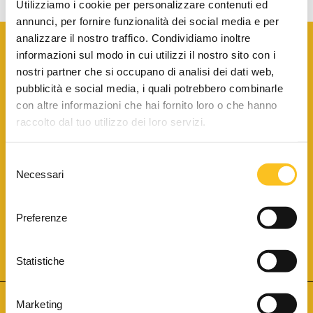
Utilizziamo i cookie per personalizzare contenuti ed
annunci, per fornire funzionalità dei social media e per
analizzare il nostro traffico. Condividiamo inoltre
informazioni sul modo in cui utilizzi il nostro sito con i
nostri partner che si occupano di analisi dei dati web,
pubblicità e social media, i quali potrebbero combinarle
con altre informazioni che hai fornito loro o che hanno
SCARICA LA BROCHURE INFORMATIVA
raccolto dal tuo utilizzo dei loro servizi.
Selezione
SITO INTERNET ISCRITTO AL N. 1 DEL REGISTRO DEI GESTORI
Necessari
DELLA VENDITA TELEMATICA PER TUTTI I DISTRETTI DI CORTE
del
D’APPELLO ITALIANI
(PDG 01.08.2017)
consenso
® Aste Giudiziarie Inlinea S.p.a. - Tutti i diritti sono riservati
Aste Giudiziarie Inlinea S.p.a. - Scali d'Azeglio, 2/6 - 57123 Livorno
Preferenze
P.Iva 01301540496 - REA: LI - 116749 -
Cookie Policy
TWITTER
FACEBOOK
SEGUICI SU
Statistiche
Marketing