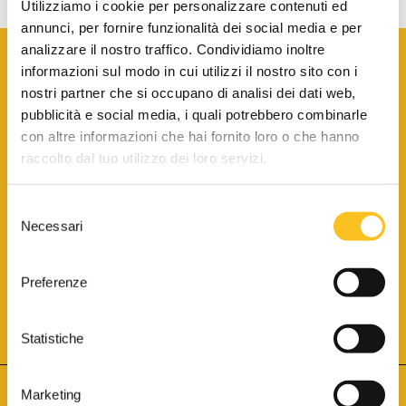
Utilizziamo i cookie per personalizzare contenuti ed
annunci, per fornire funzionalità dei social media e per
analizzare il nostro traffico. Condividiamo inoltre
informazioni sul modo in cui utilizzi il nostro sito con i
nostri partner che si occupano di analisi dei dati web,
pubblicità e social media, i quali potrebbero combinarle
con altre informazioni che hai fornito loro o che hanno
SCARICA LA BROCHURE INFORMATIVA
raccolto dal tuo utilizzo dei loro servizi.
Selezione
SITO INTERNET ISCRITTO AL N. 1 DEL REGISTRO DEI GESTORI
Necessari
DELLA VENDITA TELEMATICA PER TUTTI I DISTRETTI DI CORTE
del
D’APPELLO ITALIANI
(PDG 01.08.2017)
consenso
® Aste Giudiziarie Inlinea S.p.a. - Tutti i diritti sono riservati
Aste Giudiziarie Inlinea S.p.a. - Scali d'Azeglio, 2/6 - 57123 Livorno
Preferenze
P.Iva 01301540496 - REA: LI - 116749 -
Cookie Policy
TWITTER
FACEBOOK
SEGUICI SU
Statistiche
Marketing