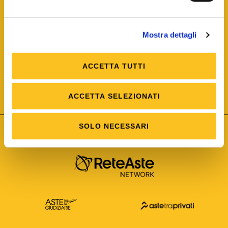
Mostra dettagli
ACCETTA TUTTI
ISO/IEC 25012
Modello di Qualità del dato
ISO /IEC 25024
ACCETTA SELEZIONATI
Misure della Qualità del dato
SOLO NECESSARI
Astetelematiche.it è parte di