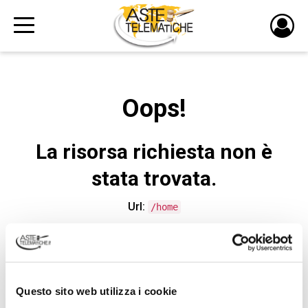
PULS
DI
LOGI
Oops!
La risorsa richiesta non è
stata trovata.
Url:
/home
CONTATTA L'ASSISTENZA TECNICA
Questo sito web utilizza i cookie