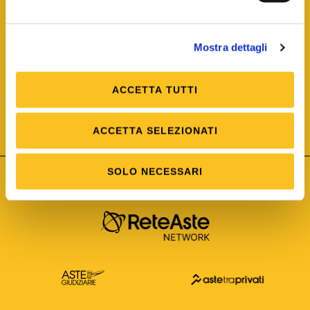
Mostra dettagli
ACCETTA TUTTI
ISO/IEC 25012
Modello di Qualità del dato
ISO /IEC 25024
ACCETTA SELEZIONATI
Misure della Qualità del dato
SOLO NECESSARI
Astetelematiche.it è parte di