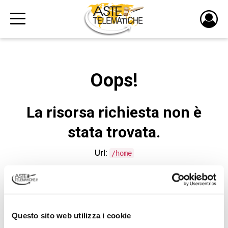
PULS
DI
LOGI
Oops!
La risorsa richiesta non è
stata trovata.
Url:
/home
CONTATTA L'ASSISTENZA TECNICA
Questo sito web utilizza i cookie