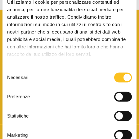
Utilizziamo i cookie per personalizzare contenuti ed
annunci, per fornire funzionalità dei social media e per
analizzare il nostro traffico. Condividiamo inoltre
informazioni sul modo in cui utilizzi il nostro sito con i
nostri partner che si occupano di analisi dei dati web,
pubblicità e social media, i quali potrebbero combinarle
con altre informazioni che hai fornito loro o che hanno
SCARICA LA BROCHURE INFORMATIVA
raccolto dal tuo utilizzo dei loro servizi.
Selezione
SITO INTERNET ISCRITTO AL N. 1 DEL REGISTRO DEI GESTORI
Necessari
DELLA VENDITA TELEMATICA PER TUTTI I DISTRETTI DI CORTE
del
D’APPELLO ITALIANI
(PDG 01.08.2017)
consenso
® Aste Giudiziarie Inlinea S.p.a. - Tutti i diritti sono riservati
Aste Giudiziarie Inlinea S.p.a. - Scali d'Azeglio, 2/6 - 57123 Livorno
Preferenze
P.Iva 01301540496 - REA: LI - 116749 -
Cookie Policy
TWITTER
FACEBOOK
SEGUICI SU
Statistiche
Marketing