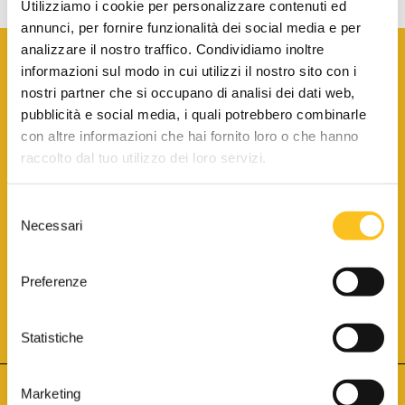
Utilizziamo i cookie per personalizzare contenuti ed
annunci, per fornire funzionalità dei social media e per
analizzare il nostro traffico. Condividiamo inoltre
informazioni sul modo in cui utilizzi il nostro sito con i
nostri partner che si occupano di analisi dei dati web,
pubblicità e social media, i quali potrebbero combinarle
con altre informazioni che hai fornito loro o che hanno
SCARICA LA BROCHURE INFORMATIVA
raccolto dal tuo utilizzo dei loro servizi.
Selezione
SITO INTERNET ISCRITTO AL N. 1 DEL REGISTRO DEI GESTORI
Necessari
DELLA VENDITA TELEMATICA PER TUTTI I DISTRETTI DI CORTE
del
D’APPELLO ITALIANI
(PDG 01.08.2017)
consenso
® Aste Giudiziarie Inlinea S.p.a. - Tutti i diritti sono riservati
Aste Giudiziarie Inlinea S.p.a. - Scali d'Azeglio, 2/6 - 57123 Livorno
Preferenze
P.Iva 01301540496 - REA: LI - 116749 -
Cookie Policy
TWITTER
FACEBOOK
SEGUICI SU
Statistiche
Marketing