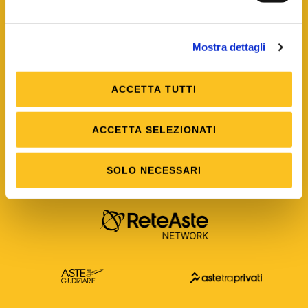
Mostra dettagli
ACCETTA TUTTI
ISO/IEC 25012
Modello di Qualità del dato
ISO /IEC 25024
ACCETTA SELEZIONATI
Misure della Qualità del dato
SOLO NECESSARI
Astetelematiche.it è parte di