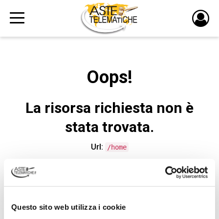
PULS
DI
LOGI
Oops!
La risorsa richiesta non è
stata trovata.
Url:
/home
CONTATTA L'ASSISTENZA TECNICA
Questo sito web utilizza i cookie