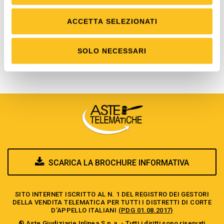
Astetelematiche.it ed aver letto con attenzione le
condizioni di
ACCETTA SELEZIONATI
partecipazione
.
Se non sei registrato, vai all'
area di registrazione
.
SOLO NECESSARI
SCARICA LA BROCHURE INFORMATIVA
SITO INTERNET ISCRITTO AL N. 1 DEL REGISTRO DEI GESTORI
DELLA VENDITA TELEMATICA PER TUTTI I DISTRETTI DI CORTE
D’APPELLO ITALIANI
(PDG 01.08.2017)
® Aste Giudiziarie Inlinea S.p.a. - Tutti i diritti sono riservati