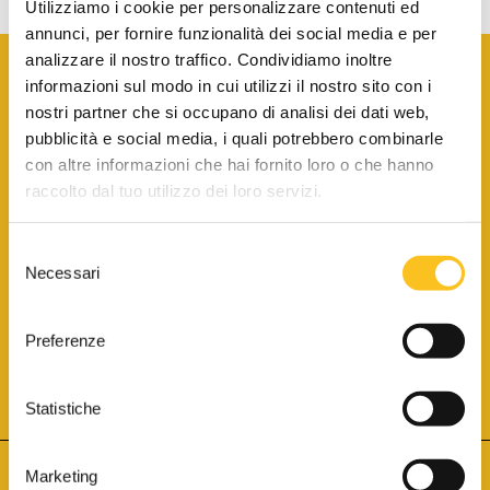
Utilizziamo i cookie per personalizzare contenuti ed
annunci, per fornire funzionalità dei social media e per
analizzare il nostro traffico. Condividiamo inoltre
informazioni sul modo in cui utilizzi il nostro sito con i
nostri partner che si occupano di analisi dei dati web,
pubblicità e social media, i quali potrebbero combinarle
con altre informazioni che hai fornito loro o che hanno
SCARICA LA BROCHURE INFORMATIVA
raccolto dal tuo utilizzo dei loro servizi.
Selezione
SITO INTERNET ISCRITTO AL N. 1 DEL REGISTRO DEI GESTORI
Necessari
DELLA VENDITA TELEMATICA PER TUTTI I DISTRETTI DI CORTE
del
D’APPELLO ITALIANI
(PDG 01.08.2017)
consenso
® Aste Giudiziarie Inlinea S.p.a. - Tutti i diritti sono riservati
Aste Giudiziarie Inlinea S.p.a. - Scali d'Azeglio, 2/6 - 57123 Livorno
Preferenze
P.Iva 01301540496 - REA: LI - 116749 -
Cookie Policy
TWITTER
FACEBOOK
SEGUICI SU
Statistiche
Marketing