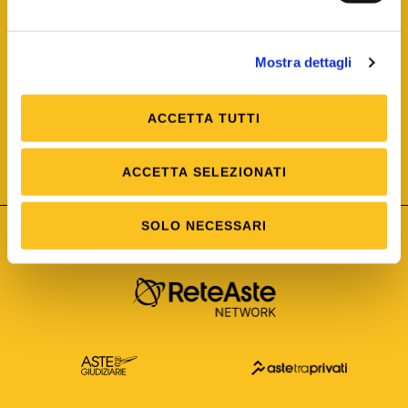
Mostra dettagli
ACCETTA TUTTI
ISO/IEC 25012
Modello di Qualità del dato
ISO /IEC 25024
ACCETTA SELEZIONATI
Misure della Qualità del dato
SOLO NECESSARI
Astetelematiche.it è parte di