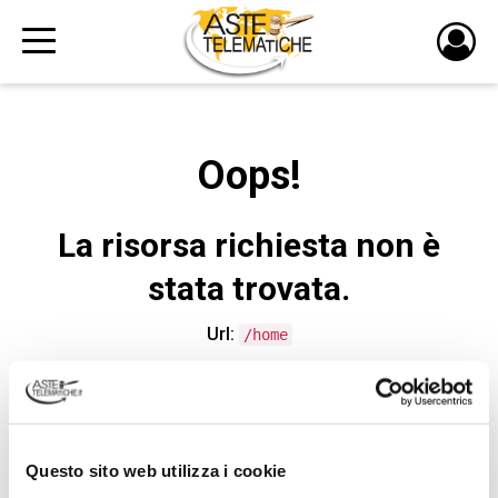
PULS
DI
LOGI
Oops!
La risorsa richiesta non è
stata trovata.
Url:
/home
CONTATTA L'ASSISTENZA TECNICA
Questo sito web utilizza i cookie