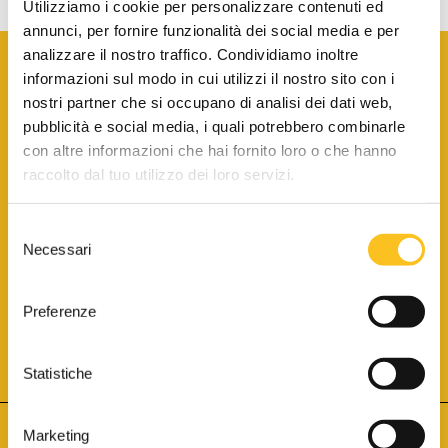
Utilizziamo i cookie per personalizzare contenuti ed
annunci, per fornire funzionalità dei social media e per
analizzare il nostro traffico. Condividiamo inoltre
informazioni sul modo in cui utilizzi il nostro sito con i
nostri partner che si occupano di analisi dei dati web,
pubblicità e social media, i quali potrebbero combinarle
con altre informazioni che hai fornito loro o che hanno
SCARICA LA BROCHURE INFORMATIVA
raccolto dal tuo utilizzo dei loro servizi.
Selezione
SITO INTERNET ISCRITTO AL N. 1 DEL REGISTRO DEI GESTORI
Necessari
DELLA VENDITA TELEMATICA PER TUTTI I DISTRETTI DI CORTE
del
D’APPELLO ITALIANI
(PDG 01.08.2017)
consenso
® Aste Giudiziarie Inlinea S.p.a. - Tutti i diritti sono riservati
Aste Giudiziarie Inlinea S.p.a. - Scali d'Azeglio, 2/6 - 57123 Livorno
Preferenze
P.Iva 01301540496 - REA: LI - 116749 -
Cookie Policy
TWITTER
FACEBOOK
SEGUICI SU
Statistiche
Marketing