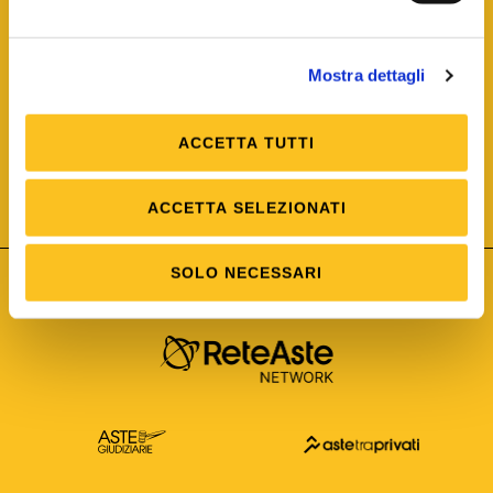
Mostra dettagli
ACCETTA TUTTI
ISO/IEC 25012
Modello di Qualità del dato
ISO /IEC 25024
ACCETTA SELEZIONATI
Misure della Qualità del dato
SOLO NECESSARI
Astetelematiche.it è parte di