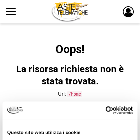
PULS
DI
LOGI
Oops!
La risorsa richiesta non è
stata trovata.
Url:
/home
CONTATTA L'ASSISTENZA TECNICA
Questo sito web utilizza i cookie