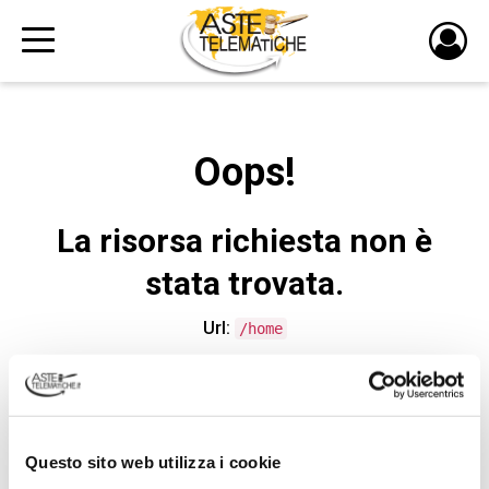
PULS
DI
LOGI
Oops!
La risorsa richiesta non è
stata trovata.
Url:
/home
CONTATTA L'ASSISTENZA TECNICA
Questo sito web utilizza i cookie