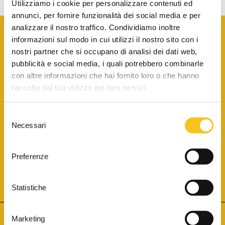
Utilizziamo i cookie per personalizzare contenuti ed
annunci, per fornire funzionalità dei social media e per
analizzare il nostro traffico. Condividiamo inoltre
informazioni sul modo in cui utilizzi il nostro sito con i
nostri partner che si occupano di analisi dei dati web,
pubblicità e social media, i quali potrebbero combinarle
con altre informazioni che hai fornito loro o che hanno
SCARICA LA BROCHURE INFORMATIVA
raccolto dal tuo utilizzo dei loro servizi.
Selezione
SITO INTERNET ISCRITTO AL N. 1 DEL REGISTRO DEI GESTORI
Necessari
DELLA VENDITA TELEMATICA PER TUTTI I DISTRETTI DI CORTE
del
D’APPELLO ITALIANI
(PDG 01.08.2017)
consenso
® Aste Giudiziarie Inlinea S.p.a. - Tutti i diritti sono riservati
Aste Giudiziarie Inlinea S.p.a. - Scali d'Azeglio, 2/6 - 57123 Livorno
Preferenze
P.Iva 01301540496 - REA: LI - 116749 -
Cookie Policy
TWITTER
FACEBOOK
SEGUICI SU
Statistiche
Marketing