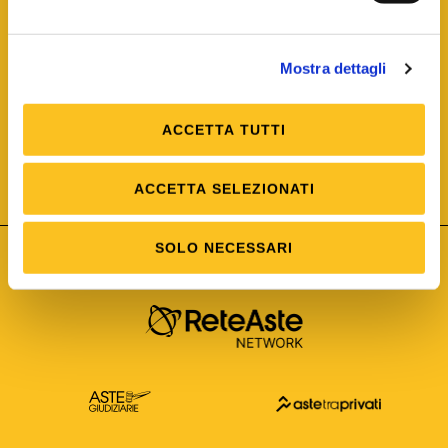
Mostra dettagli
ACCETTA TUTTI
ISO/IEC 25012
Modello di Qualità del dato
ISO /IEC 25024
ACCETTA SELEZIONATI
Misure della Qualità del dato
SOLO NECESSARI
Astetelematiche.it è parte di