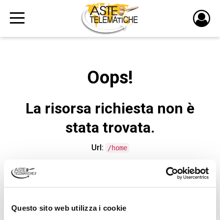
PULS
DI
LOGI
Oops!
La risorsa richiesta non è
stata trovata.
Url:
/home
CONTATTA L'ASSISTENZA TECNICA
Questo sito web utilizza i cookie