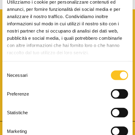
Utilizziamo i cookie per personalizzare contenuti ed
annunci, per fornire funzionalità dei social media e per
analizzare il nostro traffico. Condividiamo inoltre
informazioni sul modo in cui utilizzi il nostro sito con i
nostri partner che si occupano di analisi dei dati web,
pubblicità e social media, i quali potrebbero combinarle
con altre informazioni che hai fornito loro o che hanno
SCARICA LA BROCHURE INFORMATIVA
raccolto dal tuo utilizzo dei loro servizi.
Selezione
SITO INTERNET ISCRITTO AL N. 1 DEL REGISTRO DEI GESTORI
Necessari
DELLA VENDITA TELEMATICA PER TUTTI I DISTRETTI DI CORTE
del
D’APPELLO ITALIANI
(PDG 01.08.2017)
consenso
® Aste Giudiziarie Inlinea S.p.a. - Tutti i diritti sono riservati
Aste Giudiziarie Inlinea S.p.a. - Scali d'Azeglio, 2/6 - 57123 Livorno
Preferenze
P.Iva 01301540496 - REA: LI - 116749 -
Cookie Policy
TWITTER
FACEBOOK
SEGUICI SU
Statistiche
Marketing