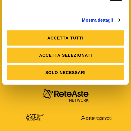
Mostra dettagli
ACCETTA TUTTI
ISO/IEC 25012
Modello di Qualità del dato
ISO /IEC 25024
ACCETTA SELEZIONATI
Misure della Qualità del dato
SOLO NECESSARI
Astetelematiche.it è parte di