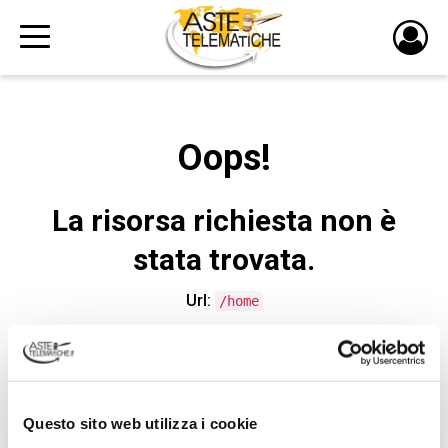
PULS
DI
LOGI
Oops!
La risorsa richiesta non è
stata trovata.
Url:
/home
CONTATTA L'ASSISTENZA TECNICA
Questo sito web utilizza i cookie