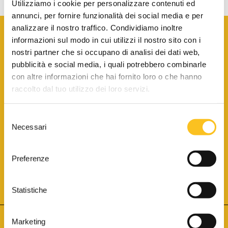
Utilizziamo i cookie per personalizzare contenuti ed
annunci, per fornire funzionalità dei social media e per
analizzare il nostro traffico. Condividiamo inoltre
informazioni sul modo in cui utilizzi il nostro sito con i
nostri partner che si occupano di analisi dei dati web,
pubblicità e social media, i quali potrebbero combinarle
con altre informazioni che hai fornito loro o che hanno
SCARICA LA BROCHURE INFORMATIVA
raccolto dal tuo utilizzo dei loro servizi.
Selezione
SITO INTERNET ISCRITTO AL N. 1 DEL REGISTRO DEI GESTORI
Necessari
DELLA VENDITA TELEMATICA PER TUTTI I DISTRETTI DI CORTE
del
D’APPELLO ITALIANI
(PDG 01.08.2017)
consenso
® Aste Giudiziarie Inlinea S.p.a. - Tutti i diritti sono riservati
Aste Giudiziarie Inlinea S.p.a. - Scali d'Azeglio, 2/6 - 57123 Livorno
Preferenze
P.Iva 01301540496 - REA: LI - 116749 -
Cookie Policy
TWITTER
FACEBOOK
SEGUICI SU
Statistiche
Marketing