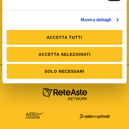
Mostra dettagli
ACCETTA TUTTI
ISO/IEC 25012
Modello di Qualità del dato
ISO /IEC 25024
ACCETTA SELEZIONATI
Misure della Qualità del dato
SOLO NECESSARI
Astetelematiche.it è parte di