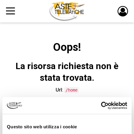
PULS
DI
LOGI
Oops!
La risorsa richiesta non è
stata trovata.
Url:
/home
CONTATTA L'ASSISTENZA TECNICA
Questo sito web utilizza i cookie