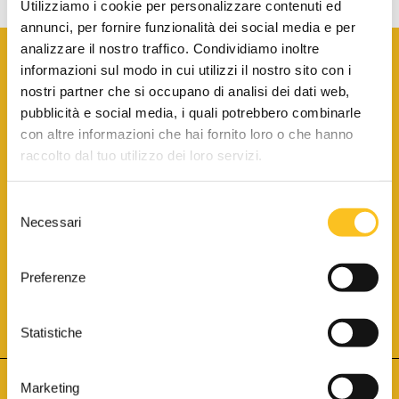
Utilizziamo i cookie per personalizzare contenuti ed
annunci, per fornire funzionalità dei social media e per
analizzare il nostro traffico. Condividiamo inoltre
informazioni sul modo in cui utilizzi il nostro sito con i
nostri partner che si occupano di analisi dei dati web,
pubblicità e social media, i quali potrebbero combinarle
con altre informazioni che hai fornito loro o che hanno
SCARICA LA BROCHURE INFORMATIVA
raccolto dal tuo utilizzo dei loro servizi.
Selezione
SITO INTERNET ISCRITTO AL N. 1 DEL REGISTRO DEI GESTORI
Necessari
DELLA VENDITA TELEMATICA PER TUTTI I DISTRETTI DI CORTE
del
D’APPELLO ITALIANI
(PDG 01.08.2017)
consenso
® Aste Giudiziarie Inlinea S.p.a. - Tutti i diritti sono riservati
Aste Giudiziarie Inlinea S.p.a. - Scali d'Azeglio, 2/6 - 57123 Livorno
Preferenze
P.Iva 01301540496 - REA: LI - 116749 -
Cookie Policy
TWITTER
FACEBOOK
SEGUICI SU
Statistiche
Marketing