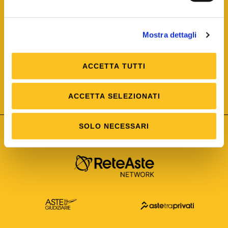
Mostra dettagli
ACCETTA TUTTI
ISO/IEC 25012
Modello di Qualità del dato
ISO /IEC 25024
ACCETTA SELEZIONATI
Misure della Qualità del dato
SOLO NECESSARI
Astetelematiche.it è parte di