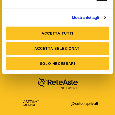
Mostra dettagli
ACCETTA TUTTI
ISO/IEC 25012
Modello di Qualità del dato
ISO /IEC 25024
ACCETTA SELEZIONATI
Misure della Qualità del dato
SOLO NECESSARI
Astetelematiche.it è parte di