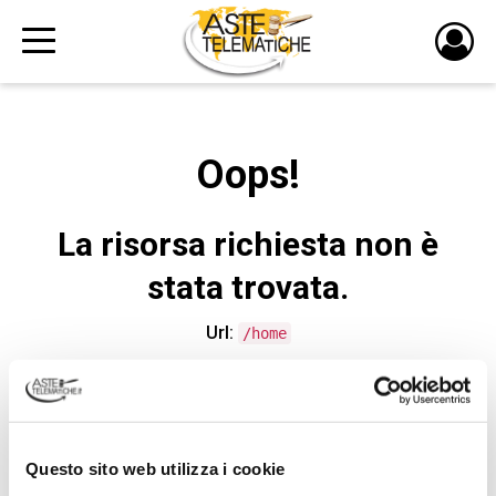
PULS
DI
LOGI
Oops!
La risorsa richiesta non è
stata trovata.
Url:
/home
CONTATTA L'ASSISTENZA TECNICA
Questo sito web utilizza i cookie