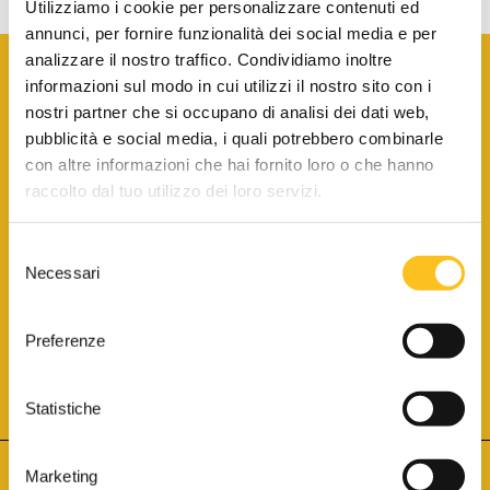
Utilizziamo i cookie per personalizzare contenuti ed
annunci, per fornire funzionalità dei social media e per
analizzare il nostro traffico. Condividiamo inoltre
informazioni sul modo in cui utilizzi il nostro sito con i
nostri partner che si occupano di analisi dei dati web,
pubblicità e social media, i quali potrebbero combinarle
con altre informazioni che hai fornito loro o che hanno
SCARICA LA BROCHURE INFORMATIVA
raccolto dal tuo utilizzo dei loro servizi.
Selezione
SITO INTERNET ISCRITTO AL N. 1 DEL REGISTRO DEI GESTORI
Necessari
DELLA VENDITA TELEMATICA PER TUTTI I DISTRETTI DI CORTE
del
D’APPELLO ITALIANI
(PDG 01.08.2017)
consenso
® Aste Giudiziarie Inlinea S.p.a. - Tutti i diritti sono riservati
Aste Giudiziarie Inlinea S.p.a. - Scali d'Azeglio, 2/6 - 57123 Livorno
Preferenze
P.Iva 01301540496 - REA: LI - 116749 -
Cookie Policy
TWITTER
FACEBOOK
SEGUICI SU
Statistiche
Marketing