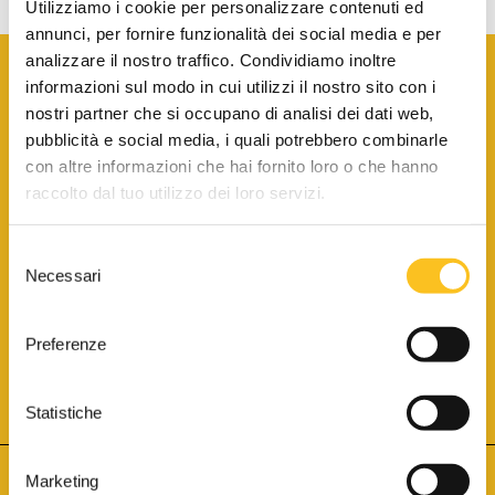
Utilizziamo i cookie per personalizzare contenuti ed
annunci, per fornire funzionalità dei social media e per
analizzare il nostro traffico. Condividiamo inoltre
informazioni sul modo in cui utilizzi il nostro sito con i
nostri partner che si occupano di analisi dei dati web,
pubblicità e social media, i quali potrebbero combinarle
con altre informazioni che hai fornito loro o che hanno
SCARICA LA BROCHURE INFORMATIVA
raccolto dal tuo utilizzo dei loro servizi.
Selezione
SITO INTERNET ISCRITTO AL N. 1 DEL REGISTRO DEI GESTORI
Necessari
DELLA VENDITA TELEMATICA PER TUTTI I DISTRETTI DI CORTE
del
D’APPELLO ITALIANI
(PDG 01.08.2017)
consenso
® Aste Giudiziarie Inlinea S.p.a. - Tutti i diritti sono riservati
Aste Giudiziarie Inlinea S.p.a. - Scali d'Azeglio, 2/6 - 57123 Livorno
Preferenze
P.Iva 01301540496 - REA: LI - 116749 -
Cookie Policy
TWITTER
FACEBOOK
SEGUICI SU
Statistiche
Marketing