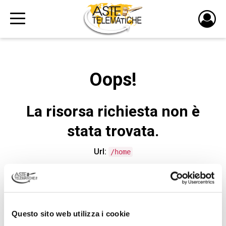
PULS
DI
LOGI
Oops!
La risorsa richiesta non è
stata trovata.
Url:
/home
CONTATTA L'ASSISTENZA TECNICA
Questo sito web utilizza i cookie