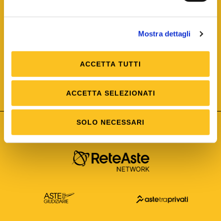
Mostra dettagli
ACCETTA TUTTI
ISO/IEC 25012
Modello di Qualità del dato
ISO /IEC 25024
ACCETTA SELEZIONATI
Misure della Qualità del dato
SOLO NECESSARI
Astetelematiche.it è parte di