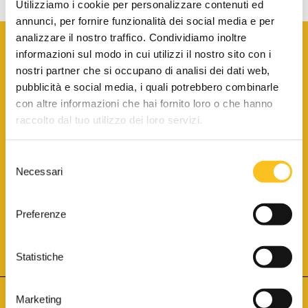
Utilizziamo i cookie per personalizzare contenuti ed
annunci, per fornire funzionalità dei social media e per
analizzare il nostro traffico. Condividiamo inoltre
informazioni sul modo in cui utilizzi il nostro sito con i
nostri partner che si occupano di analisi dei dati web,
pubblicità e social media, i quali potrebbero combinarle
con altre informazioni che hai fornito loro o che hanno
SCARICA LA BROCHURE INFORMATIVA
raccolto dal tuo utilizzo dei loro servizi.
Selezione
SITO INTERNET ISCRITTO AL N. 1 DEL REGISTRO DEI GESTORI
Necessari
DELLA VENDITA TELEMATICA PER TUTTI I DISTRETTI DI CORTE
del
D’APPELLO ITALIANI
(PDG 01.08.2017)
consenso
® Aste Giudiziarie Inlinea S.p.a. - Tutti i diritti sono riservati
Aste Giudiziarie Inlinea S.p.a. - Scali d'Azeglio, 2/6 - 57123 Livorno
Preferenze
P.Iva 01301540496 - REA: LI - 116749 -
Cookie Policy
TWITTER
FACEBOOK
SEGUICI SU
Statistiche
Marketing