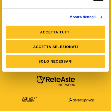
Mostra dettagli
ACCETTA TUTTI
ISO/IEC 25012
Modello di Qualità del dato
ISO /IEC 25024
ACCETTA SELEZIONATI
Misure della Qualità del dato
SOLO NECESSARI
Astetelematiche.it è parte di