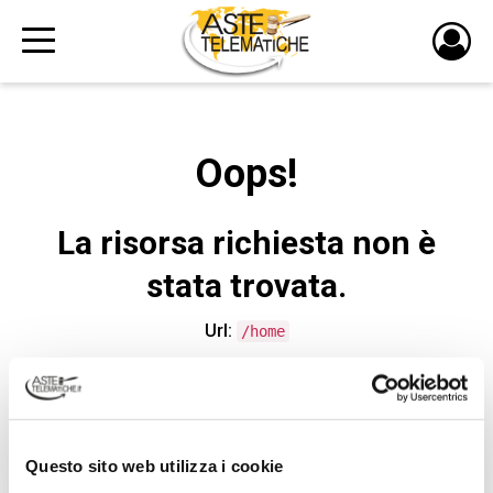
PULS
DI
LOGI
Oops!
La risorsa richiesta non è
stata trovata.
Url:
/home
CONTATTA L'ASSISTENZA TECNICA
Questo sito web utilizza i cookie