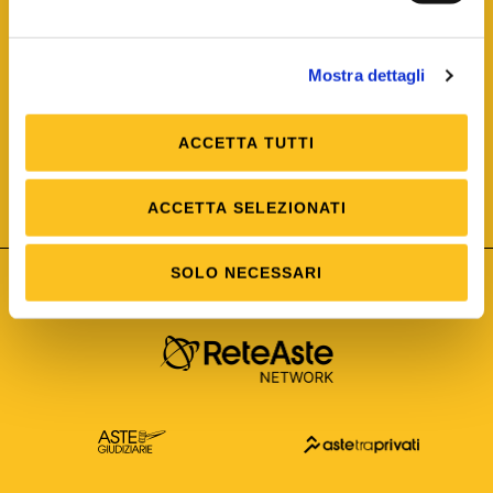
Mostra dettagli
ACCETTA TUTTI
ISO/IEC 25012
Modello di Qualità del dato
ISO /IEC 25024
ACCETTA SELEZIONATI
Misure della Qualità del dato
SOLO NECESSARI
Astetelematiche.it è parte di