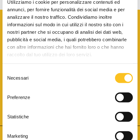
Utilizziamo i cookie per personalizzare contenuti ed
annunci, per fornire funzionalità dei social media e per
analizzare il nostro traffico. Condividiamo inoltre
informazioni sul modo in cui utilizzi il nostro sito con i
nostri partner che si occupano di analisi dei dati web,
pubblicità e social media, i quali potrebbero combinarle
con altre informazioni che hai fornito loro o che hanno
SCARICA LA BROCHURE INFORMATIVA
raccolto dal tuo utilizzo dei loro servizi.
Selezione
SITO INTERNET ISCRITTO AL N. 1 DEL REGISTRO DEI GESTORI
Necessari
DELLA VENDITA TELEMATICA PER TUTTI I DISTRETTI DI CORTE
del
D’APPELLO ITALIANI
(PDG 01.08.2017)
consenso
® Aste Giudiziarie Inlinea S.p.a. - Tutti i diritti sono riservati
Aste Giudiziarie Inlinea S.p.a. - Scali d'Azeglio, 2/6 - 57123 Livorno
Preferenze
P.Iva 01301540496 - REA: LI - 116749 -
Cookie Policy
TWITTER
FACEBOOK
SEGUICI SU
Statistiche
Marketing