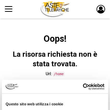
PULS
DI
LOGI
Oops!
La risorsa richiesta non è
stata trovata.
Url:
/home
CONTATTA L'ASSISTENZA TECNICA
Questo sito web utilizza i cookie