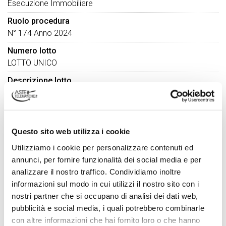
Esecuzione Immobiliare
Ruolo procedura
N° 174 Anno 2024
Numero lotto
LOTTO UNICO
Descrizione lotto
abitazione indipendente di tipo popolare, piano terra, primo
e secondo
DATI VENDITA
Questo sito web utilizza i cookie
Referente vendita
Utilizziamo i cookie per personalizzare contenuti ed
Avv. Umberto Rubera
annunci, per fornire funzionalità dei social media e per
Tipo di vendita
analizzare il nostro traffico. Condividiamo inoltre
Sincrona Mista
informazioni sul modo in cui utilizzi il nostro sito con i
nostri partner che si occupano di analisi dei dati web,
Termine presentazione offerte
pubblicità e social media, i quali potrebbero combinarle
01/09/2026 12:00:00
con altre informazioni che hai fornito loro o che hanno