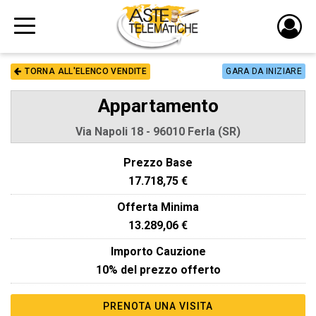
PULS
DI
TORNA ALL'ELENCO VENDITE
GARA DA INIZIARE
LOGI
Appartamento
Via Napoli 18 - 96010 Ferla (SR)
Prezzo Base
17.718,75 €
Offerta Minima
13.289,06 €
Importo Cauzione
10% del prezzo offerto